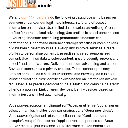
priorité
PODCAST DE PSL: EMISSION DU LUNDI 17 DECEMBRE
We and
our (447) partners
do the following data processing based on
2018
your consent and/or our legitimate interest: Store and/or access
information on a device; Use limited data to select advertising; Create
profiles for personalised advertising; Use profiles to select personalised
advertising; Measure advertising performance; Measure content
performance; Understand audiences through statistics or combinations
of data from different sources; Develop and improve services; Create
profiles to personalise content; Use profiles to select personalised
content; Use limited data to select content; Ensure security, prevent and
detect fraud, and fix errors; Deliver and present advertising and content;
Save and communicate privacy choices. These technologies may
TITRES DIFFUSÉS
process personal data such as IP address and browsing data to offer
following functionalities: Identify devices based on information actively
requested; Use precise geolocation data; Match and combine data from
other data sources; Link different devices; Identify devices based on
11h53
11h53
11h45
11h45
11h42
11h42
information transmitted automatically.
Vous pouvez accepter en cliquant sur "Accepter et fermer", ou affiner en
sélectionnant les finalités et/ou partenaires dans "Gérer mes choix".
Vous pouvez également refuser en cliquant sur "Continuer sans
accepter". Vos préférences ne s'appliqueront que pour ce site. Vous
pouvez mettre à jour vos choix, ou retirer votre consentement à tout