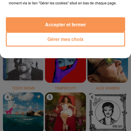
MOME
T.A.T.U
TIBZ & DEMERO &
moment via le lien "Gérer les cookies" situé en bas de chaque page.
Aloha
All The Things She
ZAGATA
Said
Take Me Away
Accepter et fermer
LE TOP
Gérer mes choix
1
2
3
TEDDY SWIMS
TEMPER CITY
ALEX WARREN
4
5
6