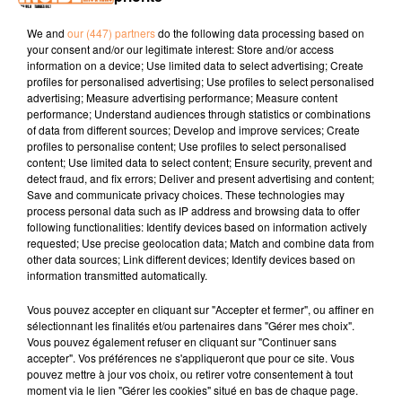
We and
our (447) partners
do the following data processing based on
PODCAST DE PSL: EMISSION DU LUNDI 15 OCTOBRE 2018
your consent and/or our legitimate interest: Store and/or access
information on a device; Use limited data to select advertising; Create
profiles for personalised advertising; Use profiles to select personalised
advertising; Measure advertising performance; Measure content
performance; Understand audiences through statistics or combinations
of data from different sources; Develop and improve services; Create
profiles to personalise content; Use profiles to select personalised
content; Use limited data to select content; Ensure security, prevent and
detect fraud, and fix errors; Deliver and present advertising and content;
TITRES DIFFUSÉS
Save and communicate privacy choices. These technologies may
process personal data such as IP address and browsing data to offer
following functionalities: Identify devices based on information actively
requested; Use precise geolocation data; Match and combine data from
other data sources; Link different devices; Identify devices based on
9h16
9h16
9h13
9h13
9h09
9h09
information transmitted automatically.
Vous pouvez accepter en cliquant sur "Accepter et fermer", ou affiner en
sélectionnant les finalités et/ou partenaires dans "Gérer mes choix".
Vous pouvez également refuser en cliquant sur "Continuer sans
accepter". Vos préférences ne s'appliqueront que pour ce site. Vous
pouvez mettre à jour vos choix, ou retirer votre consentement à tout
Bandolero
LUCENZO
ROBIN SCHULZ
moment via le lien "Gérer les cookies" situé en bas de chaque page.
Paris Latino
Limoncello
Sugar