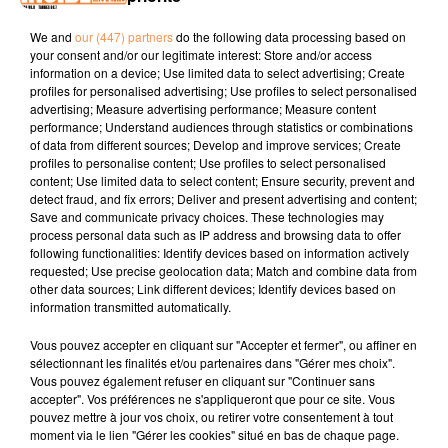
We and
our (447) partners
do the following data processing based on
PODCAST DE PSL: EMISSION DU LUNDI 14 MAI 2018
your consent and/or our legitimate interest: Store and/or access
information on a device; Use limited data to select advertising; Create
profiles for personalised advertising; Use profiles to select personalised
advertising; Measure advertising performance; Measure content
performance; Understand audiences through statistics or combinations
of data from different sources; Develop and improve services; Create
profiles to personalise content; Use profiles to select personalised
content; Use limited data to select content; Ensure security, prevent and
detect fraud, and fix errors; Deliver and present advertising and content;
TITRES DIFFUSÉS
Save and communicate privacy choices. These technologies may
process personal data such as IP address and browsing data to offer
following functionalities: Identify devices based on information actively
requested; Use precise geolocation data; Match and combine data from
other data sources; Link different devices; Identify devices based on
14h56
14h56
14h52
14h52
14h49
14h49
information transmitted automatically.
Vous pouvez accepter en cliquant sur "Accepter et fermer", ou affiner en
sélectionnant les finalités et/ou partenaires dans "Gérer mes choix".
Vous pouvez également refuser en cliquant sur "Continuer sans
accepter". Vos préférences ne s'appliqueront que pour ce site. Vous
pouvez mettre à jour vos choix, ou retirer votre consentement à tout
MIKA
JIMMY SOMMERVILLE
AVRIL DEL MAR
moment via le lien "Gérer les cookies" situé en bas de chaque page.
Love Today
You Make Me Feel
Bayahibe