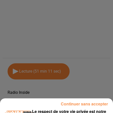
Lecture (51 min 11 sec)
Radio Inside
20 janvier 2019 - 51 min 11 sec
Continuer sans accepter
PODCAST DE PSL : EMISSION DU LUNDI 14 JANVIER 2019
Le respect de votre vie privée est notre