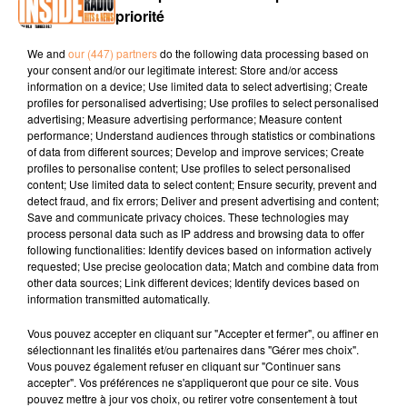
priorité
PODCAST DE PSL : EMISSION DU LUNDI 14 JANVIER
We and
our (447) partners
do the following data processing based on
2019
your consent and/or our legitimate interest: Store and/or access
information on a device; Use limited data to select advertising; Create
profiles for personalised advertising; Use profiles to select personalised
advertising; Measure advertising performance; Measure content
performance; Understand audiences through statistics or combinations
of data from different sources; Develop and improve services; Create
profiles to personalise content; Use profiles to select personalised
content; Use limited data to select content; Ensure security, prevent and
detect fraud, and fix errors; Deliver and present advertising and content;
Save and communicate privacy choices. These technologies may
TITRES DIFFUSÉS
process personal data such as IP address and browsing data to offer
following functionalities: Identify devices based on information actively
requested; Use precise geolocation data; Match and combine data from
other data sources; Link different devices; Identify devices based on
17h03
17h03
17h00
17h00
16h56
16h56
information transmitted automatically.
Vous pouvez accepter en cliquant sur "Accepter et fermer", ou affiner en
sélectionnant les finalités et/ou partenaires dans "Gérer mes choix".
Vous pouvez également refuser en cliquant sur "Continuer sans
accepter". Vos préférences ne s'appliqueront que pour ce site. Vous
pouvez mettre à jour vos choix, ou retirer votre consentement à tout