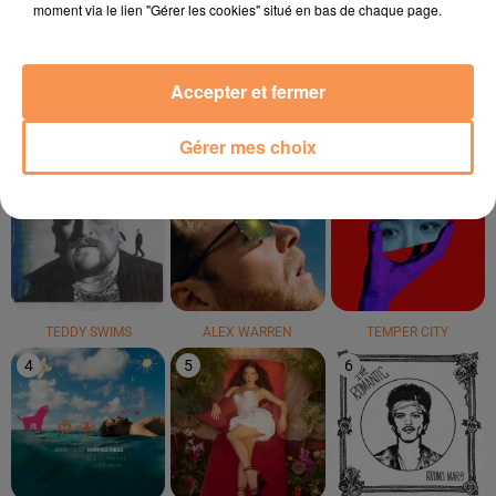
GIMS
MR. BELT ET WEZOL
COLDPLAY
moment via le lien "Gérer les cookies" situé en bas de chaque page.
Soleil
It's Not Right But It's
Viva La Vida
Okay
Accepter et fermer
LE TOP
Gérer mes choix
1
2
3
TEDDY SWIMS
ALEX WARREN
TEMPER CITY
4
5
6