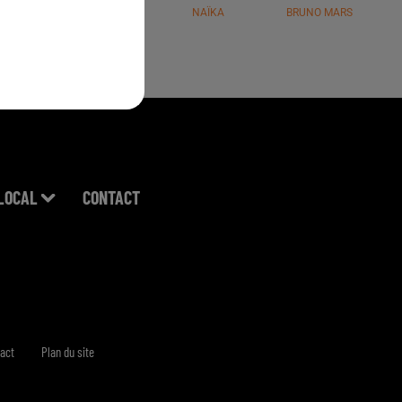
JÉRÉMY FREROT
NAÏKA
BRUNO MARS
LOCAL
CONTACT
act
Plan du site