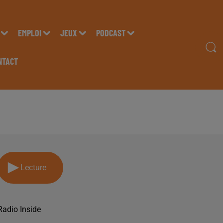
EMPLOI
JEUX
PODCAST
NTACT
MISSION DU LUNDI 12 
Lecture
Radio Inside