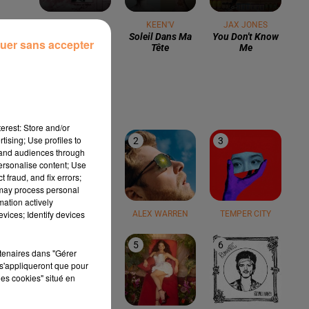
LOUANE
KEEN'V
JAX JONES
Conduire
Soleil Dans Ma
You Don't Know
uer sans accepter
Tête
Me
LE TOP
erest: Store and/or
tising; Use profiles to
1
2
3
tand audiences through
personalise content; Use
 fraud, and fix errors;
 may process personal
mation actively
vices; Identify devices
TEDDY SWIMS
ALEX WARREN
TEMPER CITY
4
5
6
rtenaires dans "Gérer
s'appliqueront que pour
les cookies" situé en