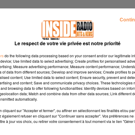
Contin
Le respect de votre vie privée est notre priorité
ers
do the following data processing based on your consent and/or our legitimate int
device; Use limited data to select advertising; Create profiles for personalised adver
vertising; Measure advertising performance; Measure content performance; Unders
ns of data from different sources; Develop and improve services; Create profiles to 
alised content; Use limited data to select content; Ensure security, prevent and detect
ertising and content; Save and communicate privacy choices. These technologies
and browsing data to offer following functionalities: Identify devices based on infor
eolocation data; Match and combine data from other data sources; Link different de
nsmitted automatically.
cliquant sur "Accepter et fermer", ou affiner en sélectionnant les finalités et/ou pa
8
 également refuser en cliquant sur "Continuer sans accepter". Vos préférences ne 
tre à jour vos choix, ou retirer votre consentement à tout moment via le lien "Gérer 