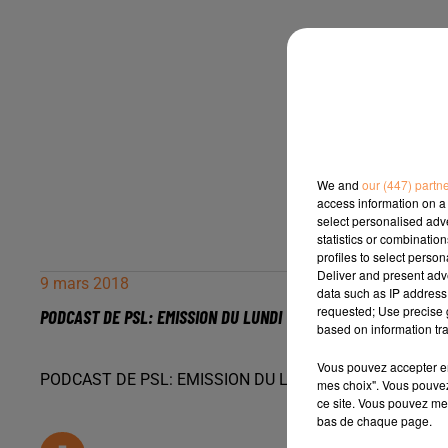
We and
our (447) partn
access information on a 
select personalised ad
statistics or combinatio
profiles to select person
Deliver and present adv
9 mars 2018
data such as IP address 
requested; Use precise g
PODCAST DE PSL: EMISSION DU LUNDI 12 FEVRIER 2018
based on information tra
Vous pouvez accepter en 
PODCAST DE PSL: EMISSION DU LUNDI 12 FÉVRIER 201
mes choix". Vous pouvez
ce site. Vous pouvez met
bas de chaque page.