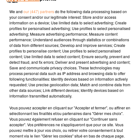
We and
our (447) partners
do the following data processing based on
PODCAST DE PSL: EMISSION DU LUNDI 05 FÉVRIER 2018
your consent and/or our legitimate interest: Store and/or access
information on a device; Use limited data to select advertising; Create
profiles for personalised advertising; Use profiles to select personalised
advertising; Measure advertising performance; Measure content
performance; Understand audiences through statistics or combinations
of data from different sources; Develop and improve services; Create
profiles to personalise content; Use profiles to select personalised
content; Use limited data to select content; Ensure security, prevent and
detect fraud, and fix errors; Deliver and present advertising and content;
TITRES DIFFUSÉS
Save and communicate privacy choices. These technologies may
process personal data such as IP address and browsing data to offer
following functionalities: Identify devices based on information actively
requested; Use precise geolocation data; Match and combine data from
other data sources; Link different devices; Identify devices based on
4h05
4h05
4h02
4h02
4h00
4h00
information transmitted automatically.
Vous pouvez accepter en cliquant sur "Accepter et fermer", ou affiner en
sélectionnant les finalités et/ou partenaires dans "Gérer mes choix".
Vous pouvez également refuser en cliquant sur "Continuer sans
accepter". Vos préférences ne s'appliqueront que pour ce site. Vous
pouvez mettre à jour vos choix, ou retirer votre consentement à tout
THE JACKSON 5
TAYC
HUGEL
moment via le lien "Gérer les cookies" situé en bas de chaque page.
Can You Feel It
Réanymé
Movin' To The Sun