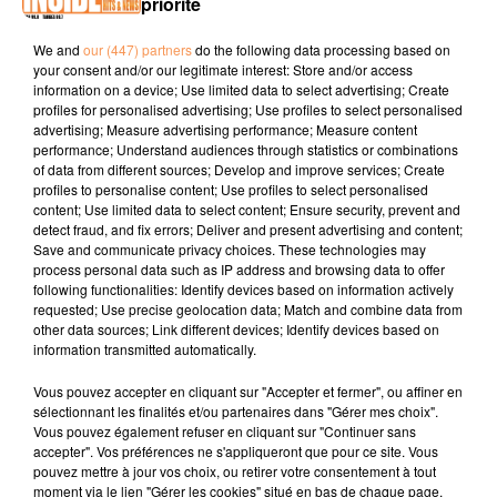
priorité
We and
our (447) partners
do the following data processing based on
PODCAST DE PSL: EMISSION DU LUNDI 02 AVRIL 2018
your consent and/or our legitimate interest: Store and/or access
information on a device; Use limited data to select advertising; Create
profiles for personalised advertising; Use profiles to select personalised
advertising; Measure advertising performance; Measure content
performance; Understand audiences through statistics or combinations
of data from different sources; Develop and improve services; Create
profiles to personalise content; Use profiles to select personalised
content; Use limited data to select content; Ensure security, prevent and
detect fraud, and fix errors; Deliver and present advertising and content;
TITRES DIFFUSÉS
Save and communicate privacy choices. These technologies may
process personal data such as IP address and browsing data to offer
following functionalities: Identify devices based on information actively
requested; Use precise geolocation data; Match and combine data from
6h49
6h49
6h46
6h46
6h41
6h41
other data sources; Link different devices; Identify devices based on
information transmitted automatically.
Vous pouvez accepter en cliquant sur "Accepter et fermer", ou affiner en
sélectionnant les finalités et/ou partenaires dans "Gérer mes choix".
Vous pouvez également refuser en cliquant sur "Continuer sans
accepter". Vos préférences ne s'appliqueront que pour ce site. Vous
CRIS CAB
ZAZIE
JASON DERULO
pouvez mettre à jour vos choix, ou retirer votre consentement à tout
English Man In New
Peu Importe
Acapulco
moment via le lien "Gérer les cookies" situé en bas de chaque page.