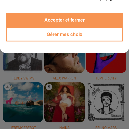
York
LE TOP
Accepter et fermer
Gérer mes choix
1
2
3
TEDDY SWIMS
ALEX WARREN
TEMPER CITY
4
5
6
JÉRÉMY FREROT
NAÏKA
BRUNO MARS