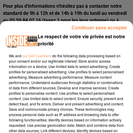
Pour plus d'informations n'hésitez pas à contacter notre
standard de 9h à 12h et de 14h à 19h du lundi au vendredi
au 05 59 84 02 16 (tapez 1 pour les jeux antenne) ou à
Continuer sans accepter
envoyer un message directement sur notre site
internet
ici
. Nous vous répondrons dans les plus brefs
Le respect de votre vie privée est notre
délais.
priorité
We and
our (447) partners
do the following data processing based on
your consent and/or our legitimate interest: Store and/or access
information on a device; Use limited data to select advertising; Create
profiles for personalised advertising; Use profiles to select personalised
advertising; Measure advertising performance; Measure content
performance; Understand audiences through statistics or combinations
of data from different sources; Develop and improve services; Create
profiles to personalise content; Use profiles to select personalised
content; Use limited data to select content; Ensure security, prevent and
Publié : 7 novembre 2025 à 16h32 - Modifié : 10 novembre
detect fraud, and fix errors; Deliver and present advertising and content;
Save and communicate privacy choices. These technologies may
2025 à 15h33
process personal data such as IP address and browsing data to offer
following functionalities: Identify devices based on information actively
requested; Use precise geolocation data; Match and combine data from
other data sources; Link different devices; Identify devices based on