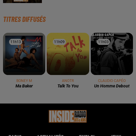
TITRES DIFFUSÉS
11h13
11h13
11h09
11h09
11h03
11h03
BONEY M
ANOTR
CLAUDIO CAPÉO
Ma Baker
Talk To You
Un Homme Debout