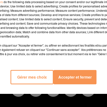
ers
do the following data processing based on your consent and/or our legitimate int
device; Use limited data to select advertising; Create profiles for personalised adver
vertising; Measure advertising performance; Measure content performance; Unders
ns of data from different sources; Develop and improve services; Create profiles to 
alised content; Use limited data to select content; Ensure security, prevent and detect
ertising and content; Save and communicate privacy choices. These technologies
and browsing data to offer following functionalities: Identify devices based on infor
eolocation data; Match and combine data from other data sources; Link different de
nsmitted automatically.
cliquant sur "Accepter et fermer", ou affiner en sélectionnant les finalités et/ou pa
 également refuser en cliquant sur "Continuer sans accepter". Vos préférences ne 
tre à jour vos choix, ou retirer votre consentement à tout moment via le lien "Gérer 
TÉS
EMPLOI
JEUX
PODCAST
AGENDA 
Gérer mes choix
Accepter et fermer