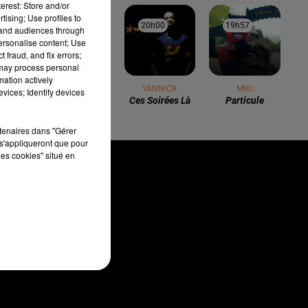
erest: Store and/or
tising; Use profiles to
20h03
20h03
20h00
20h00
19h57
19h57
tand audiences through
personalise content; Use
 fraud, and fix errors;
 may process personal
mation actively
AVRIL DEL MAR
YANNICK
MIKI
vices; Identify devices
Bayahibe
Ces Soirées Là
Particule
rtenaires dans "Gérer
s'appliqueront que pour
les cookies" situé en
LOCAL
CONTACT