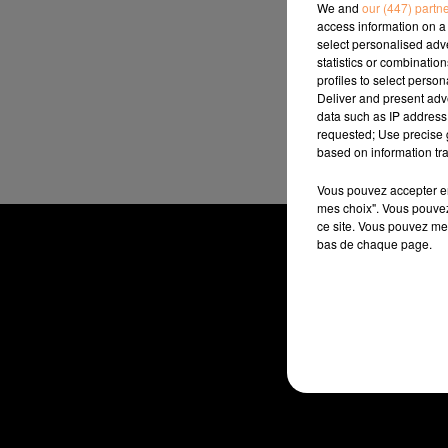
We and
our (447) partn
access information on a 
select personalised ad
statistics or combinatio
profiles to select person
Deliver and present adv
data such as IP address 
requested; Use precise g
based on information tra
Vous pouvez accepter en 
mes choix". Vous pouvez
ce site. Vous pouvez met
bas de chaque page.
RADIO
ACTUALI