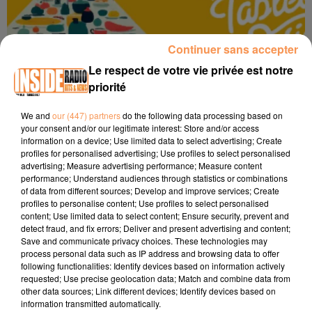
Continuer sans accepter
Le respect de votre vie privée est notre
priorité
We and
our (447) partners
do the following data processing based on
your consent and/or our legitimate interest: Store and/or access
information on a device; Use limited data to select advertising; Create
profiles for personalised advertising; Use profiles to select personalised
VIC EN BIGORRE : LES TABLÉES DE VIC REVIENNENT DU 25 AU 28
advertising; Measure advertising performance; Measure content
JUIN !
performance; Understand audiences through statistics or combinations
TITRES DIFFUSÉS
of data from different sources; Develop and improve services; Create
profiles to personalise content; Use profiles to select personalised
content; Use limited data to select content; Ensure security, prevent and
detect fraud, and fix errors; Deliver and present advertising and content;
Save and communicate privacy choices. These technologies may
22h36
22h36
22h33
22h33
22h30
22h30
process personal data such as IP address and browsing data to offer
following functionalities: Identify devices based on information actively
requested; Use precise geolocation data; Match and combine data from
other data sources; Link different devices; Identify devices based on
information transmitted automatically.