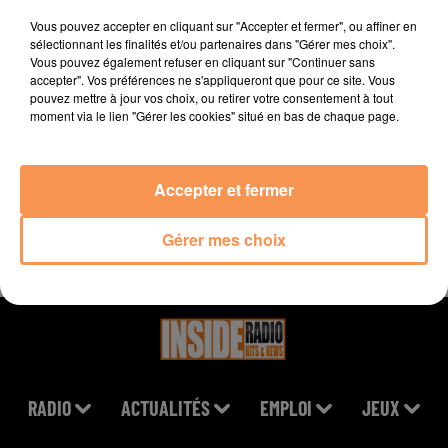
Vous pouvez accepter en cliquant sur "Accepter et fermer", ou affiner en
MICHAEL JACKSON
ODYSSEY
JOYCE JONATHAN
sélectionnant les finalités et/ou partenaires dans "Gérer mes choix".
Beat It
Oh La Mer
Comme D'hab
Vous pouvez également refuser en cliquant sur "Continuer sans
accepter". Vos préférences ne s'appliqueront que pour ce site. Vous
22h27
22h27
22h23
22h23
22h21
22h21
pouvez mettre à jour vos choix, ou retirer votre consentement à tout
moment via le lien "Gérer les cookies" situé en bas de chaque page.
Accepter et fermer
CHARLOTTE CARDIN
SNAP!
KARIM NAAS
Gérer mes choix
The Way We Touch
Rythm Is A Dancer
Samba
RADIO
ACTUALITÉS
EMPLOI
JEUX