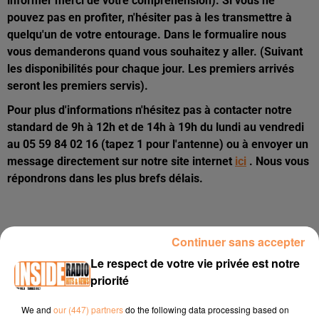
informer merci de votre compréhension). Si vous ne
pouvez pas en profiter, n'hésiter pas à les transmettre à
quelqu'un de votre entourage. Dans le formualire nous
vous demanderons quand vous souhaitez y aller. (Suivant
les disponibilités pour chaque jour. Les premiers arrivés
seront les premiers servis).
Pour plus d'informations n'hésitez pas à contacter notre
standard de 9h à 12h et de 14h à 19h du lundi au vendredi
au 05 59 84 02 16 (tapez 1 pour l'antenne) ou à envoyer un
message directement sur notre site internet
ici
. Nous vous
répondrons dans les plus brefs délais.
Continuer sans accepter
Le respect de votre vie privée est notre
Prénom
*
priorité
We and
our (447) partners
do the following data processing based on