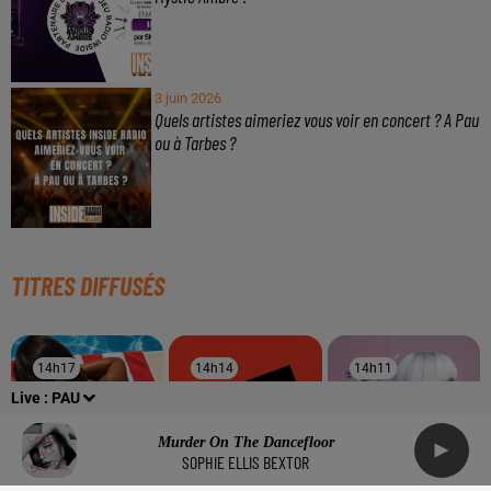
3 juin 2026
Quels artistes aimeriez vous voir en concert ? A Pau
ou à Tarbes ?
TITRES DIFFUSÉS
14h17
14h17
14h14
14h14
14h11
14h11
Live :
PAU
Murder On The Dancefloor
SOPHIE ELLIS BEXTOR