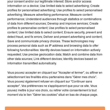
your consent and/or our legitimate interest: Store and/or access
information on a device; Use limited data to select advertising; Create
profiles for personalised advertising; Use profiles to select personalised
advertising; Measure advertising performance; Measure content
performance; Understand audiences through statistics or combinations
of data from different sources; Develop and improve services; Create
profiles to personalise content; Use profiles to select personalised
Nom :
*
content; Use limited data to select content; Ensure security, prevent and
detect fraud, and fix errors; Deliver and present advertising and content;
Save and communicate privacy choices. These technologies may
process personal data such as IP address and browsing data to offer
following functionalities: Identify devices based on information actively
requested; Use precise geolocation data; Match and combine data from
other data sources; Link different devices; Identify devices based on
information transmitted automatically.
E-mail
*
Vous pouvez accepter en cliquant sur "Accepter et fermer", ou affiner en
sélectionnant les finalités et/ou partenaires dans "Gérer mes choix".
Vous pouvez également refuser en cliquant sur "Continuer sans
accepter". Vos préférences ne s'appliqueront que pour ce site. Vous
pouvez mettre à jour vos choix, ou retirer votre consentement à tout
moment via le lien "Gérer les cookies" situé en bas de chaque page.
Quel jour souhaitez-vous vous y rendre ?
*