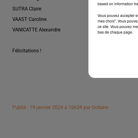
based on information tra
SUTRA Claire
Vous pouvez accepter en 
VAAST Caroline
mes choix". Vous pouvez
ce site. Vous pouvez met
VANICATTE Alexandre
bas de chaque page.
Félicitations !
Publié : 19 janvier 2024 à 16h34 par Océane