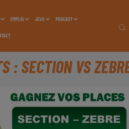
EMPLOI
JEUX
PODCAST
NTACT
S : SECTION VS ZEBR