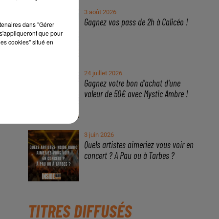
3 août 2026
Gagnez vos pass de 2h à Calicéo !
rtenaires dans "Gérer
s'appliqueront que pour
les cookies" situé en
24 juillet 2026
Gagnez votre bon d'achat d'une
valeur de 50€ avec Mystic Ambre !
3 juin 2026
Quels artistes aimeriez vous voir en
concert ? A Pau ou à Tarbes ?
TITRES DIFFUSÉS