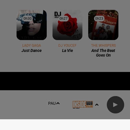
0h30
0h30
0h27
0h27
0h23
0h23
LADY GAGA
DJ YOUCEF
THE WHISPERS
Just Dance
La Vie
And The Beat
Goes On
LOCAL
CONTACT
PAU