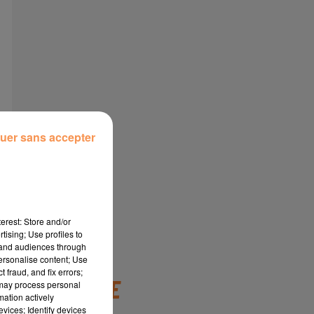
uer sans accepter
erest: Store and/or
tising; Use profiles to
tand audiences through
personalise content; Use
 fraud, and fix errors;
À LA UNE
 may process personal
mation actively
vices; Identify devices