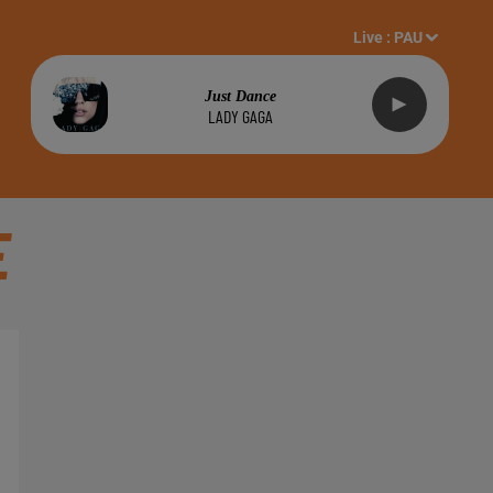
Live :
PAU
Just Dance
LADY GAGA
E