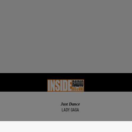
Just Dance
TÉS
EMPLOI
JEUX
PODCAST
AGENDA 
LADY GAGA