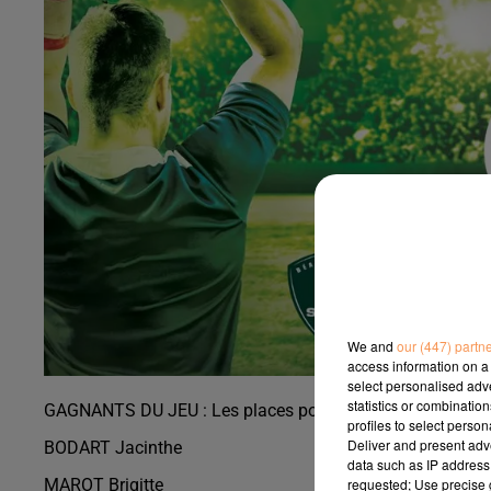
We and
our (447) partn
access information on a 
select personalised ad
statistics or combinatio
GAGNANTS DU JEU : Les places pour le match Section VS
profiles to select person
Deliver and present adv
BODART Jacinthe
data such as IP address 
requested; Use precise g
MAROT Brigitte