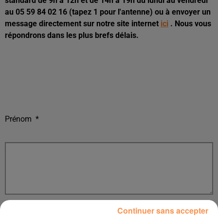
standard de 9h à 12h et de 14h à 19h du lundi au vendredi
au 05 59 84 02 16 (tapez 1 pour l'antenne) ou à envoyer un
message directement sur notre site internet
ici
. Nous vous
répondrons dans les plus brefs délais.
Prénom
*
Nom :
*
Continuer sans accepter