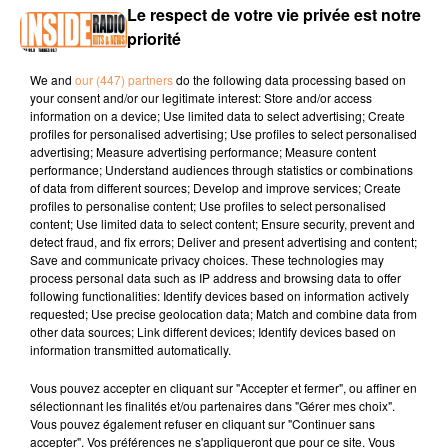
Le respect de votre vie privée est notre
priorité
We and
our (447) partners
do the following data processing based on
your consent and/or our legitimate interest: Store and/or access
information on a device; Use limited data to select advertising; Create
profiles for personalised advertising; Use profiles to select personalised
E-mail
*
advertising; Measure advertising performance; Measure content
performance; Understand audiences through statistics or combinations
of data from different sources; Develop and improve services; Create
profiles to personalise content; Use profiles to select personalised
content; Use limited data to select content; Ensure security, prevent and
detect fraud, and fix errors; Deliver and present advertising and content;
Save and communicate privacy choices. These technologies may
process personal data such as IP address and browsing data to offer
following functionalities: Identify devices based on information actively
requested; Use precise geolocation data; Match and combine data from
other data sources; Link different devices; Identify devices based on
Soumettre le formulaire
information transmitted automatically.
Vous pouvez accepter en cliquant sur "Accepter et fermer", ou affiner en
sélectionnant les finalités et/ou partenaires dans "Gérer mes choix".
Vous pouvez également refuser en cliquant sur "Continuer sans
accepter". Vos préférences ne s'appliqueront que pour ce site. Vous