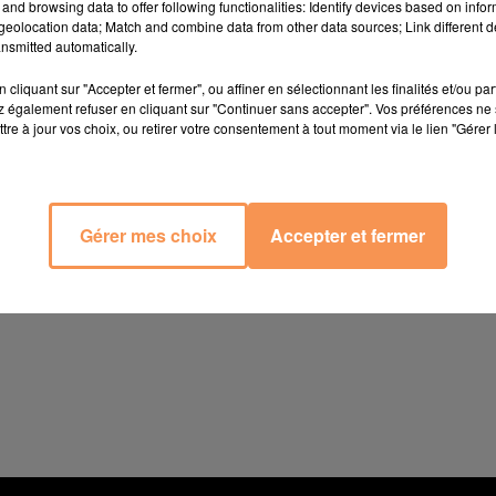
and browsing data to offer following functionalities: Identify devices based on infor
eolocation data; Match and combine data from other data sources; Link different de
nsmitted automatically.
cliquant sur "Accepter et fermer", ou affiner en sélectionnant les finalités et/ou pa
 également refuser en cliquant sur "Continuer sans accepter". Vos préférences ne 
tre à jour vos choix, ou retirer votre consentement à tout moment via le lien "Gérer 
Gérer mes choix
Accepter et fermer