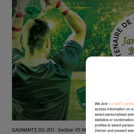
We and
our (447) partn
access information on a 
select personalised ad
statistics or combinatio
profiles to select person
GAGNANTS DU JEU : Section VS Montpellier
Deliver and present adv