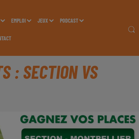
EMPLOI
JEUX
PODCAST
NTACT
S : SECTION VS