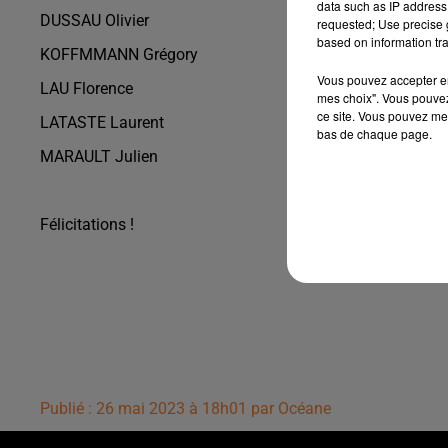
data such as IP address 
DUSSAU Olivier
requested; Use precise g
based on information tra
KOFFMMANN Grégory
Vous pouvez accepter en 
LAU Florence
mes choix". Vous pouvez
ce site. Vous pouvez met
LATASTE Laurent
bas de chaque page.
MARAULT Julien
Félicitations !
Publié : 26 mai 2023 à 18h01 par Océane