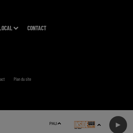
LOCAL
CONTACT
act
Plan du site
PAU