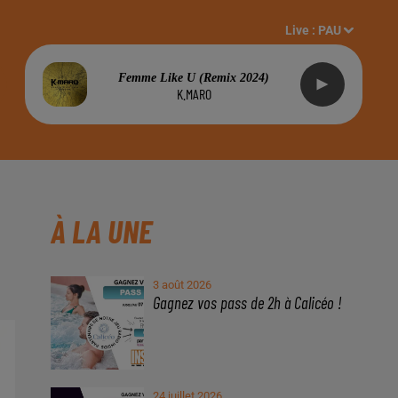
Live :
PAU
Femme Like U (remix 2024)
K.MARO
À LA UNE
3 août 2026
Gagnez vos pass de 2h à Calicéo !
24 juillet 2026