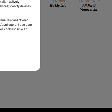
mation actively
K.MARO
BON JOVI
KING SERENITY
Femme Like U
It's My Life
All For U
vices; Identify devices
(remix 2024)
(ameyatchi)
rtenaires dans "Gérer
s'appliqueront que pour
les cookies" situé en