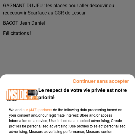
GAGNANT DU JEU : les places pour aller découvir ou
redécouvrir Scarface au CGR de Lescar
BACOT Jean Daniel
Félicitations !
Continuer sans accepter
Le respect de votre vie privée est notre
Publié : 27 avril 2023 à 15h18 par Océane Lovigny
priorité
We and
our (447) partners
do the following data processing based on
À LA UNE
your consent and/or our legitimate interest: Store and/or access
information on a device; Use limited data to select advertising; Create
profiles for personalised advertising; Use profiles to select personalised
3 août 2026
advertising; Measure advertising performance; Measure content
Gagnez vos pass de 2h à Calicéo !