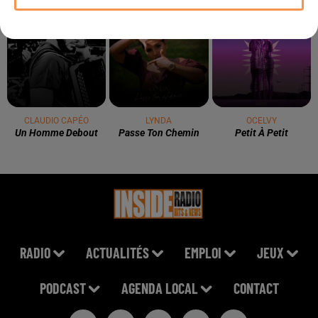
11h03
11h03
11h00
11h00
10h56
10h56
CLAUDIO CAPÉO
LYNDA
OCELVY
Un Homme Debout
Passe Ton Chemin
Petit À Petit
RADIO
ACTUALITÉS
EMPLOI
JEUX
PODCAST
AGENDA LOCAL
CONTACT