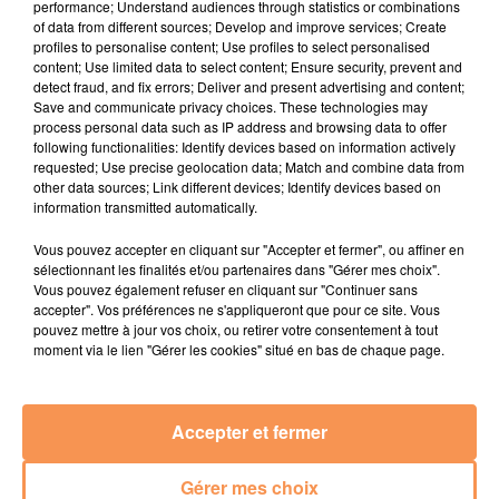
performance; Understand audiences through statistics or combinations
of data from different sources; Develop and improve services; Create
profiles to personalise content; Use profiles to select personalised
content; Use limited data to select content; Ensure security, prevent and
detect fraud, and fix errors; Deliver and present advertising and content;
Save and communicate privacy choices. These technologies may
24 juillet 2026
process personal data such as IP address and browsing data to offer
Gagnez votre bon d'achat d'une valeur de 50€ avec
following functionalities: Identify devices based on information actively
Mystic Ambre !
requested; Use precise geolocation data; Match and combine data from
other data sources; Link different devices; Identify devices based on
information transmitted automatically.
Vous pouvez accepter en cliquant sur "Accepter et fermer", ou affiner en
sélectionnant les finalités et/ou partenaires dans "Gérer mes choix".
3 juin 2026
Vous pouvez également refuser en cliquant sur "Continuer sans
Quels artistes aimeriez vous voir en concert ? A Pau
accepter". Vos préférences ne s'appliqueront que pour ce site. Vous
ou à Tarbes ?
pouvez mettre à jour vos choix, ou retirer votre consentement à tout
moment via le lien "Gérer les cookies" situé en bas de chaque page.
Accepter et fermer
TITRES DIFFUSÉS
Gérer mes choix