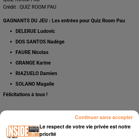
Crédit :
QUIZ ROOM PAU
GAGNANTS DU JEU : Les entrées pour Quiz Room Pau
DELERUE Ludovic
DOS SANTOS Nadège
FAURE Nicolas
GRANGE Karine
RIAZUELO Damien
SOLANO Magalie
Félicitations à tous !
Continuer sans accepter
Le respect de votre vie privée est notre
priorité