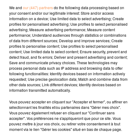
We and
our (447) partners
do the following data processing based on
your consent and/or our legitimate interest: Store and/or access
Publié : 12 octobre 2023 à 11h08 - Modifié : 12 octobre 2023
information on a device; Use limited data to select advertising; Create
à 11h08 Océane
profiles for personalised advertising; Use profiles to select personalised
advertising; Measure advertising performance; Measure content
performance; Understand audiences through statistics or combinations
of data from different sources; Develop and improve services; Create
À LA UNE
profiles to personalise content; Use profiles to select personalised
content; Use limited data to select content; Ensure security, prevent and
detect fraud, and fix errors; Deliver and present advertising and content;
3 août 2026
Save and communicate privacy choices. These technologies may
Gagnez vos pass de 2h à Calicéo !
process personal data such as IP address and browsing data to offer
following functionalities: Identify devices based on information actively
requested; Use precise geolocation data; Match and combine data from
other data sources; Link different devices; Identify devices based on
information transmitted automatically.
24 juillet 2026
Vous pouvez accepter en cliquant sur "Accepter et fermer", ou affiner en
Gagnez votre bon d'achat d'une valeur de 50€ avec
sélectionnant les finalités et/ou partenaires dans "Gérer mes choix".
Mystic Ambre !
Vous pouvez également refuser en cliquant sur "Continuer sans
accepter". Vos préférences ne s'appliqueront que pour ce site. Vous
pouvez mettre à jour vos choix, ou retirer votre consentement à tout
moment via le lien "Gérer les cookies" situé en bas de chaque page.