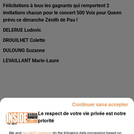
Félicitations à tous les gagnants qui remportent 2
invitations chacun pour le concert 500 Voix pour Queen
prévu ce dimanche Zénith de Pau !
DELERUE Ludovic
DROUILHET Colette
DULOUNG Suzanne
LEVAILLANT Marie-Laure
Continuer sans accepter
Le respect de votre vie privée est notre
priorité
We and
our (447) partners
do the following data processing based on