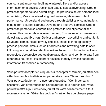
your consent and/or our legitimate interest: Store and/or access
Publié : 15 mars 2024 à 19h21 par Océane
information on a device; Use limited data to select advertising; Create
profiles for personalised advertising; Use profiles to select personalised
advertising; Measure advertising performance; Measure content
À LA UNE
performance; Understand audiences through statistics or combinations
of data from different sources; Develop and improve services; Create
profiles to personalise content; Use profiles to select personalised
3 août 2026
content; Use limited data to select content; Ensure security, prevent and
Gagnez vos pass de 2h à Calicéo !
detect fraud, and fix errors; Deliver and present advertising and content;
Save and communicate privacy choices. These technologies may
process personal data such as IP address and browsing data to offer
following functionalities: Identify devices based on information actively
requested; Use precise geolocation data; Match and combine data from
other data sources; Link different devices; Identify devices based on
information transmitted automatically.
24 juillet 2026
Gagnez votre bon d'achat d'une valeur de 50€ avec
Vous pouvez accepter en cliquant sur "Accepter et fermer", ou affiner en
Mystic Ambre !
sélectionnant les finalités et/ou partenaires dans "Gérer mes choix".
Vous pouvez également refuser en cliquant sur "Continuer sans
accepter". Vos préférences ne s'appliqueront que pour ce site. Vous
pouvez mettre à jour vos choix, ou retirer votre consentement à tout
moment via le lien "Gérer les cookies" situé en bas de chaque page.
3 juin 2026
Quels artistes aimeriez vous voir en concert ? A Pau
ou à Tarbes ?