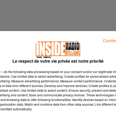
Contin
rmulaire ci-dessous. (Une fois que vous avez reçu vos places pa
i de votre compréhension). Si vous ne pouvez pas en profiter,
ourage.
Le respect de votre vie privée est notre priorité
ers
do the following data processing based on your consent and/or our legitimate int
device; Use limited data to select advertising; Create profiles for personalised adver
vertising; Measure advertising performance; Measure content performance; Unders
ns of data from different sources; Develop and improve services; Create profiles to 
alised content; Use limited data to select content; Ensure security, prevent and detect
ertising and content; Save and communicate privacy choices. These technologies
and browsing data to offer following functionalities: Identify devices based on infor
eolocation data; Match and combine data from other data sources; Link different de
nsmitted automatically.