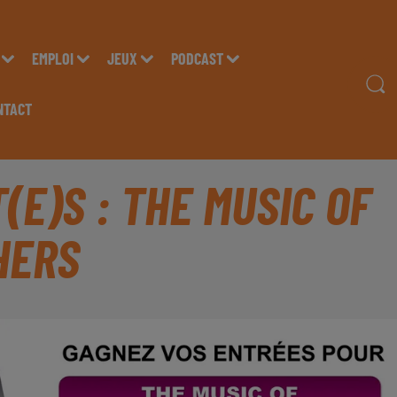
EMPLOI
JEUX
PODCAST
NTACT
(E)S : THE MUSIC OF
HERS