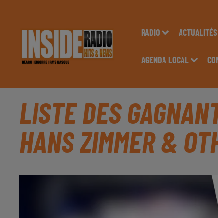
RADIO
ACTUALITÉS
AGENDA LOCAL
CO
LISTE DES GAGNANT
HANS ZIMMER & OT