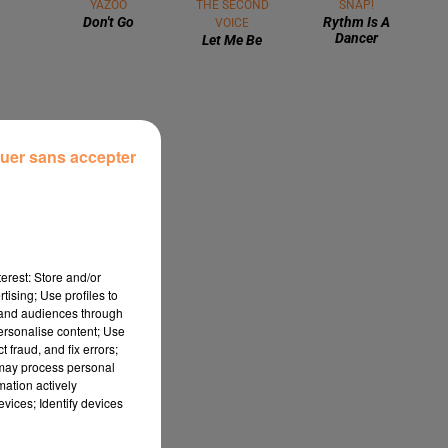
3 août 2026
Gagnez vos pass de 2h à Calicéo !
24 juillet 2026
uer sans accepter
Gagnez votre bon d'achat d'une
r
valeur de 50€ avec Mystic Ambre !
3 juin 2026
erest: Store and/or
Quels artistes aimeriez vous voir en
tising; Use profiles to
tand audiences through
concert ? A Pau ou à Tarbes ?
personalise content; Use
 fraud, and fix errors;
 may process personal
mation actively
vices; Identify devices
TITRES DIFFUSÉS