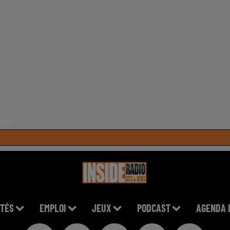
0h20
TÉS
EMPLOI
JEUX
PODCAST
AGENDA 