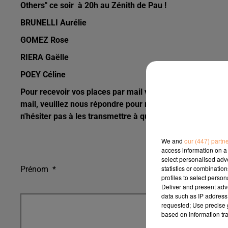
Others" ce soir
à 20h au Zénith de Pau !
BRUNELLI Aurélie
GOMEZ Rose
RIERA Gaëlle
POEY Céline
Pour recevoir vos places par mail veuillez remplir le fo
mail, veuillez nous répondre pour nous en informer merc
n'hésiter pas à les transmettre à quelqu'un de votre ent
We and
our (447) partn
access information on a 
select personalised ad
statistics or combinatio
Prénom
*
profiles to select person
Deliver and present adv
data such as IP address 
requested; Use precise g
based on information tra