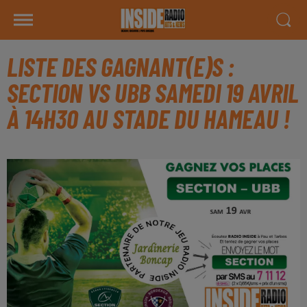
LISTE DES GAGNANT(E)S :
SECTION VS UBB SAMEDI 19 AVRIL
À 14H30 AU STADE DU HAMEAU !