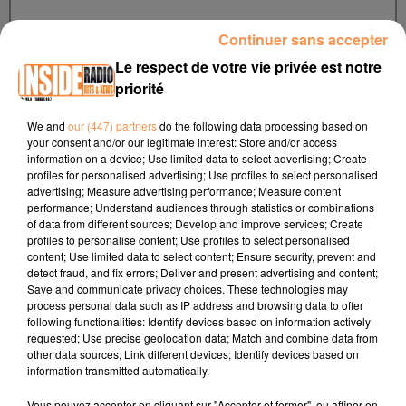
Continuer sans accepter
Le respect de votre vie privée est notre
E-mail
*
priorité
We and
our (447) partners
do the following data processing based on
your consent and/or our legitimate interest: Store and/or access
information on a device; Use limited data to select advertising; Create
profiles for personalised advertising; Use profiles to select personalised
advertising; Measure advertising performance; Measure content
Téléphone :
*
performance; Understand audiences through statistics or combinations
of data from different sources; Develop and improve services; Create
profiles to personalise content; Use profiles to select personalised
content; Use limited data to select content; Ensure security, prevent and
detect fraud, and fix errors; Deliver and present advertising and content;
Save and communicate privacy choices. These technologies may
process personal data such as IP address and browsing data to offer
following functionalities: Identify devices based on information actively
requested; Use precise geolocation data; Match and combine data from
other data sources; Link different devices; Identify devices based on
Soumettre le formulaire
information transmitted automatically.
Vous pouvez accepter en cliquant sur "Accepter et fermer", ou affiner en