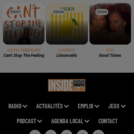
20h07
20h07
20h04
20h04
20h00
20h00
JUSTIN TIMBERLAKE
LUCENZO
CHIC
Can't Stop The Feeling
Limoncello
Good Times
RADIO
ACTUALITÉS
EMPLOI
JEUX
PODCAST
AGENDA LOCAL
CONTACT