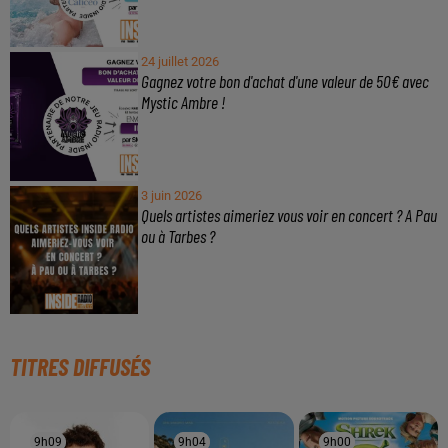
24 juillet 2026
Gagnez votre bon d'achat d'une valeur de 50€ avec
Mystic Ambre !
3 juin 2026
Quels artistes aimeriez vous voir en concert ? A Pau
ou à Tarbes ?
TITRES DIFFUSÉS
9h09
9h09
9h04
9h04
9h00
9h00