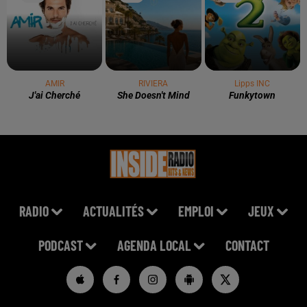
AMIR
RIVIERA
Lipps INC
J'ai Cherché
She Doesn't Mind
Funkytown
RADIO
ACTUALITÉS
EMPLOI
JEUX
PODCAST
AGENDA LOCAL
CONTACT