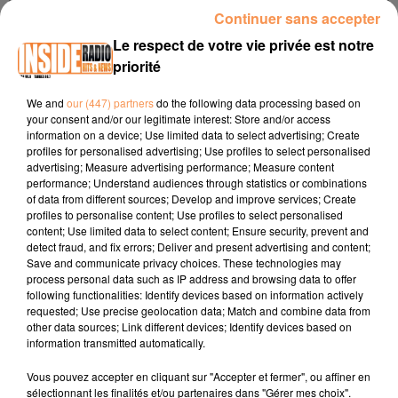
Continuer sans accepter
Le respect de votre vie privée est notre
priorité
We and
our (447) partners
do the following data processing based on
E-mail
*
your consent and/or our legitimate interest: Store and/or access
information on a device; Use limited data to select advertising; Create
profiles for personalised advertising; Use profiles to select personalised
advertising; Measure advertising performance; Measure content
performance; Understand audiences through statistics or combinations
of data from different sources; Develop and improve services; Create
profiles to personalise content; Use profiles to select personalised
Téléphone :
*
content; Use limited data to select content; Ensure security, prevent and
detect fraud, and fix errors; Deliver and present advertising and content;
Save and communicate privacy choices. These technologies may
process personal data such as IP address and browsing data to offer
following functionalities: Identify devices based on information actively
requested; Use precise geolocation data; Match and combine data from
other data sources; Link different devices; Identify devices based on
information transmitted automatically.
Vous pouvez accepter en cliquant sur "Accepter et fermer", ou affiner en
Soumettre le formulaire
sélectionnant les finalités et/ou partenaires dans "Gérer mes choix".