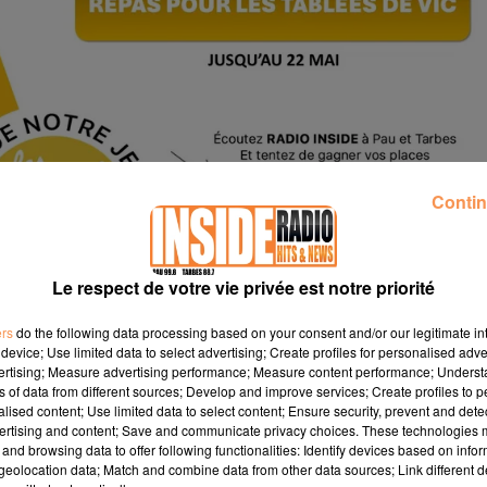
Contin
Le respect de votre vie privée est notre priorité
ers
do the following data processing based on your consent and/or our legitimate int
device; Use limited data to select advertising; Create profiles for personalised adver
vertising; Measure advertising performance; Measure content performance; Unders
ns of data from different sources; Develop and improve services; Create profiles to 
alised content; Use limited data to select content; Ensure security, prevent and detect
ertising and content; Save and communicate privacy choices. These technologies
and browsing data to offer following functionalities: Identify devices based on infor
eolocation data; Match and combine data from other data sources; Link different de
ces pour les Tablées de Vic !