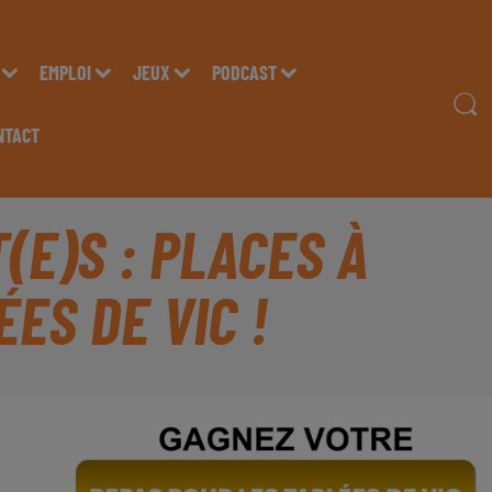
EMPLOI
JEUX
PODCAST
NTACT
(E)S : PLACES À
ES DE VIC !