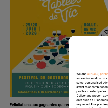
We and
our (447) partn
access information on a 
select personalised ad
statistics or combinatio
profiles to select person
Deliver and present adv
data such as IP address 
requested; Use precise g
Félicitations aux gagnantes qui remportent chacune 2 pla