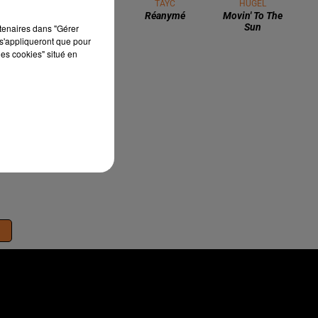
THE JACKSON 5
TAYC
HUGEL
Can You Feel It
Réanymé
Movin' To The
Sun
rtenaires dans "Gérer
s'appliqueront que pour
les cookies" situé en