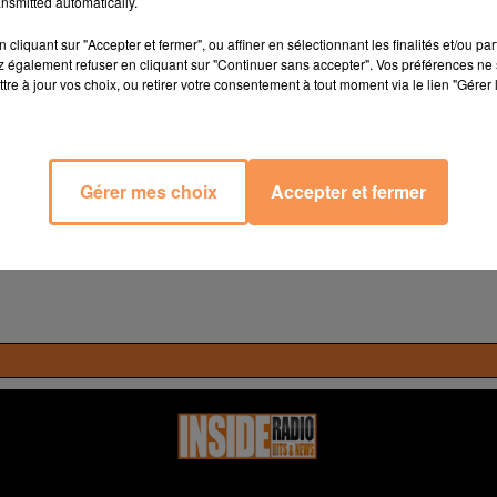
nsmitted automatically.
cliquant sur "Accepter et fermer", ou affiner en sélectionnant les finalités et/ou pa
 également refuser en cliquant sur "Continuer sans accepter". Vos préférences ne 
tre à jour vos choix, ou retirer votre consentement à tout moment via le lien "Gérer 
i de 9h à 12h et de 14h à 19h, au 05 59 84 02 16 (tapez 1 pour
Gérer mes choix
Accepter et fermer