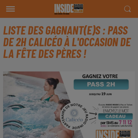
LISTE DES GAGNANT(E)S : PASS
DE 2H CALICÉO À L'OCCASION DE
LA FÊTE DES PÈRES !