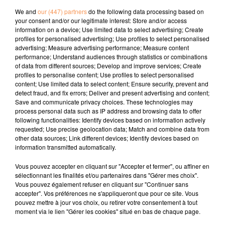
E-mail
*
We and
our (447) partners
do the following data processing based on
your consent and/or our legitimate interest: Store and/or access
information on a device; Use limited data to select advertising; Create
profiles for personalised advertising; Use profiles to select personalised
advertising; Measure advertising performance; Measure content
performance; Understand audiences through statistics or combinations
of data from different sources; Develop and improve services; Create
profiles to personalise content; Use profiles to select personalised
content; Use limited data to select content; Ensure security, prevent and
detect fraud, and fix errors; Deliver and present advertising and content;
Soumettre le formulaire
Save and communicate privacy choices. These technologies may
process personal data such as IP address and browsing data to offer
following functionalities: Identify devices based on information actively
requested; Use precise geolocation data; Match and combine data from
other data sources; Link different devices; Identify devices based on
information transmitted automatically.
Vous pouvez accepter en cliquant sur "Accepter et fermer", ou affiner en
sélectionnant les finalités et/ou partenaires dans "Gérer mes choix".
Vous pouvez également refuser en cliquant sur "Continuer sans
accepter". Vos préférences ne s'appliqueront que pour ce site. Vous
pouvez mettre à jour vos choix, ou retirer votre consentement à tout
moment via le lien "Gérer les cookies" situé en bas de chaque page.