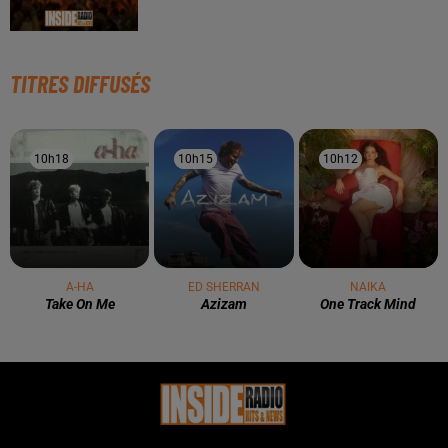
À LA UNE
3 août 2026
Gagnez vos pass de 2h à Calicéo !
24 juillet 2026
Gagnez votre bon d'achat d'une valeur de 50€ avec
Mystic Ambre !