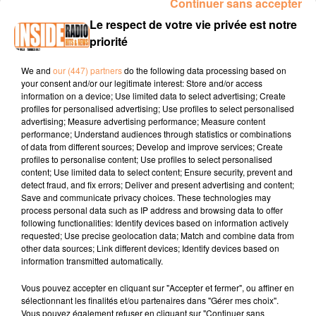
Continuer sans accepter
Le respect de votre vie privée est notre
priorité
We and
our (447) partners
do the following data processing based on
your consent and/or our legitimate interest: Store and/or access
information on a device; Use limited data to select advertising; Create
profiles for personalised advertising; Use profiles to select personalised
Publié : 7 novembre 2025 à 18h04 - Modifié : 7 novembre
advertising; Measure advertising performance; Measure content
performance; Understand audiences through statistics or combinations
2025 à 18h18
of data from different sources; Develop and improve services; Create
profiles to personalise content; Use profiles to select personalised
content; Use limited data to select content; Ensure security, prevent and
detect fraud, and fix errors; Deliver and present advertising and content;
Save and communicate privacy choices. These technologies may
process personal data such as IP address and browsing data to offer
following functionalities: Identify devices based on information actively
requested; Use precise geolocation data; Match and combine data from
other data sources; Link different devices; Identify devices based on
information transmitted automatically.
Vous pouvez accepter en cliquant sur "Accepter et fermer", ou affiner en
sélectionnant les finalités et/ou partenaires dans "Gérer mes choix".
Vous pouvez également refuser en cliquant sur "Continuer sans