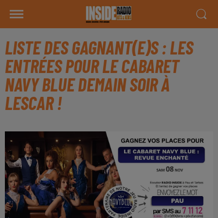
LISTE DES GAGNANT(E)S : LES
ENTRÉES POUR LE CABARET
NAVY BLUE DEMAIN SOIR À
LESCAR !