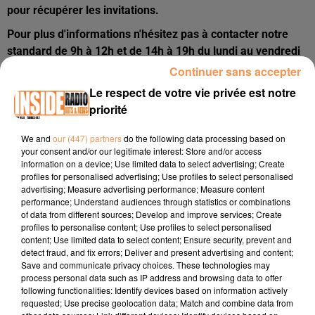
pour récupérer les invitations.
Pour plus d'informations n'hésitez pas à contacter notre
standard de 9h à 12h et de 14h à 19h du lundi au vendredi
au 05 59 84 02 16 (tapez 1 pour les jeux antenne) ou à
Continuer sans accepter
envoyer un message directement sur notre site
Le respect de votre vie privée est notre
internet
ici
. Nous vous répondrons dans les plus brefs
priorité
délais.
We and
our (447) partners
do the following data processing based on
your consent and/or our legitimate interest: Store and/or access
information on a device; Use limited data to select advertising; Create
profiles for personalised advertising; Use profiles to select personalised
advertising; Measure advertising performance; Measure content
performance; Understand audiences through statistics or combinations
of data from different sources; Develop and improve services; Create
profiles to personalise content; Use profiles to select personalised
content; Use limited data to select content; Ensure security, prevent and
detect fraud, and fix errors; Deliver and present advertising and content;
Publié : 21 mars 2025 à 9h16 par
Save and communicate privacy choices. These technologies may
process personal data such as IP address and browsing data to offer
Océane Lovigny
following functionalities: Identify devices based on information actively
requested; Use precise geolocation data; Match and combine data from