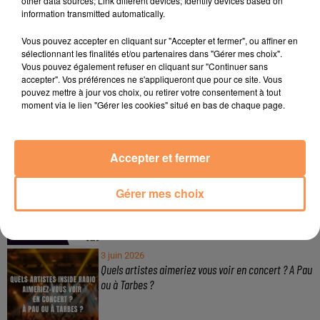
other data sources; Link different devices; Identify devices based on
information transmitted automatically.
À LA UNE
Vous pouvez accepter en cliquant sur "Accepter et fermer", ou affiner en
sélectionnant les finalités et/ou partenaires dans "Gérer mes choix".
3 août 2026
Vous pouvez également refuser en cliquant sur "Continuer sans
Gagnez vos pass de 2h à Calicéo !
accepter". Vos préférences ne s'appliqueront que pour ce site. Vous
pouvez mettre à jour vos choix, ou retirer votre consentement à tout
moment via le lien "Gérer les cookies" situé en bas de chaque page.
Accepter et fermer
24 juillet 2026
Gagnez votre bon d'achat d'une valeur de 50€ avec
Mystic Ambre !
Gérer mes choix
3 juin 2026
Quels artistes aimeriez vous voir en concert ? A Pau
ou à Tarbes ?