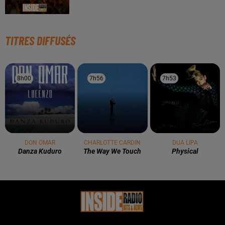
TITRES DIFFUSÉS
8h00
8h00
7h56
7h56
7h53
7h53
DON OMAR
CHARLOTTE CARDIN
DUA LIPA
Danza Kuduro
The Way We Touch
Physical