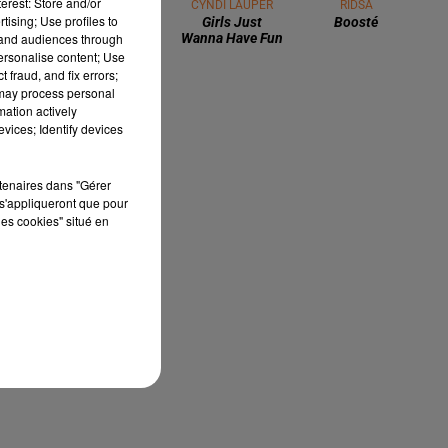
erest: Store and/or
HENRI PFR
CYNDI LAUPER
RIDSA
tising; Use profiles to
Sola
Girls Just
Boosté
tand audiences through
Wanna Have Fun
personalise content; Use
 fraud, and fix errors;
 may process personal
mation actively
vices; Identify devices
rtenaires dans "Gérer
s'appliqueront que pour
les cookies" situé en
05
s