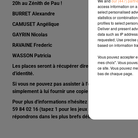
We and
our (447) partn
20h au Zénith de Pau !
access information on a 
select personalised ad
BURRET Alexandre
statistics or combinatio
profiles to select person
CAMUSET Angélique
Deliver and present adv
data such as IP address 
GAYRIN Nicolas
requested; Use precise g
RAVAINE Frederic
based on information tra
WASSON Patricia
Vous pouvez accepter en 
mes choix". Vous pouvez
Les places seront à récupérer directement au guichet du 
ce site. Vous pouvez met
d'identité.
bas de chaque page.
Si vous ne pouvez pas assister à l'évenement, n'hésitez 
simplement à lui fournir une copie de votre pièce d'identi
Pour plus d'informations n'hésitez pas à contacter notre
59 84 02 16 (tapez 1 pour les jeux antenne) ou à envoye
répondrons dans les plus brefs délais.