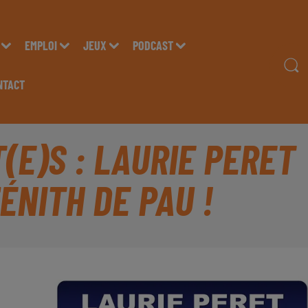
EMPLOI
JEUX
PODCAST
NTACT
(E)S : LAURIE PERET
ÉNITH DE PAU !