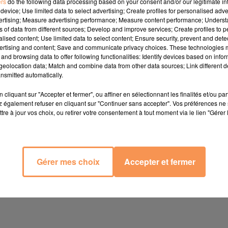
ers
do the following data processing based on your consent and/or our legitimate int
device; Use limited data to select advertising; Create profiles for personalised adver
vertising; Measure advertising performance; Measure content performance; Unders
ns of data from different sources; Develop and improve services; Create profiles to 
alised content; Use limited data to select content; Ensure security, prevent and detect
ertising and content; Save and communicate privacy choices. These technologies
and browsing data to offer following functionalities: Identify devices based on infor
eolocation data; Match and combine data from other data sources; Link different de
nsmitted automatically.
cliquant sur "Accepter et fermer", ou affiner en sélectionnant les finalités et/ou pa
 également refuser en cliquant sur "Continuer sans accepter". Vos préférences ne 
zénith le soir du spectacle en vous munisssant de votre pièce
tre à jour vos choix, ou retirer votre consentement à tout moment via le lien "Gérer 
pas à en faire profiter quelqu'un de votre entourage. Pensez
té pour récupérer les invitations.
Gérer mes choix
Accepter et fermer
 standard de 9h à 12h et de 14h à 19h du lundi au vendredi au 
r un message directement sur notre site internet
ici
. Nous vou