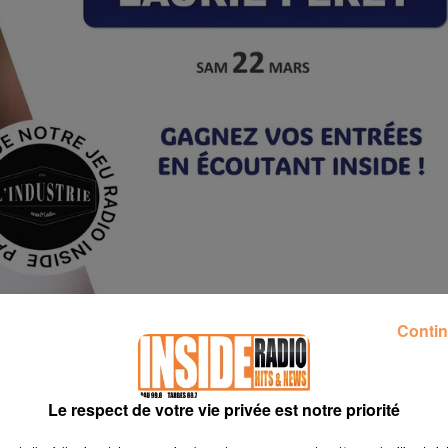
Contin
Le respect de votre vie privée est notre priorité
s chacun pour le spectacle de Laurie Peret prévu demain soir à