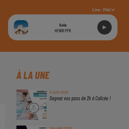
Live :
PAU
Sola
HENRI PFR
À LA UNE
3 août 2026
Gagnez vos pass de 2h à Calicéo !
24 juillet 2026