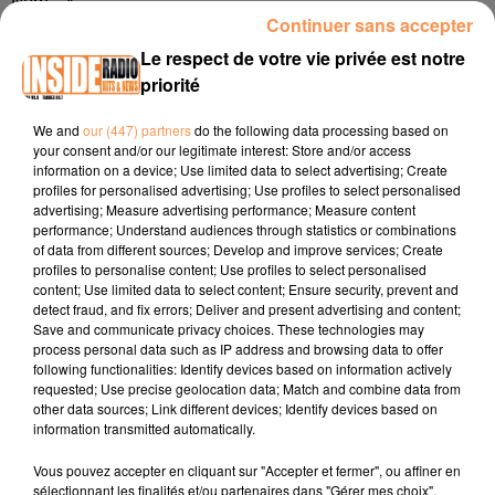
Nom :
*
Continuer sans accepter
Le respect de votre vie privée est notre
priorité
We and
our (447) partners
do the following data processing based on
your consent and/or our legitimate interest: Store and/or access
information on a device; Use limited data to select advertising; Create
profiles for personalised advertising; Use profiles to select personalised
E-mail
*
advertising; Measure advertising performance; Measure content
performance; Understand audiences through statistics or combinations
of data from different sources; Develop and improve services; Create
profiles to personalise content; Use profiles to select personalised
content; Use limited data to select content; Ensure security, prevent and
detect fraud, and fix errors; Deliver and present advertising and content;
Save and communicate privacy choices. These technologies may
process personal data such as IP address and browsing data to offer
following functionalities: Identify devices based on information actively
requested; Use precise geolocation data; Match and combine data from
Soumettre le formulaire
other data sources; Link different devices; Identify devices based on
information transmitted automatically.
Vous pouvez accepter en cliquant sur "Accepter et fermer", ou affiner en
sélectionnant les finalités et/ou partenaires dans "Gérer mes choix".