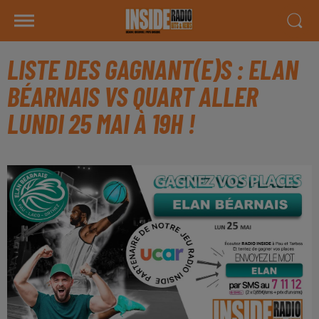
LISTE DES GAGNANT(E)S : ELAN
BÉARNAIS VS QUART ALLER
LUNDI 25 MAI À 19H !