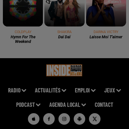
COLDPLAY
SHAKIRA
DARINA VICTRY
Hymn For The
Daï Daï
Laisse Moi T'aimer
Weekend
RADIO
ACTUALITÉS
EMPLOI
JEUX
PODCAST
AGENDA LOCAL
CONTACT