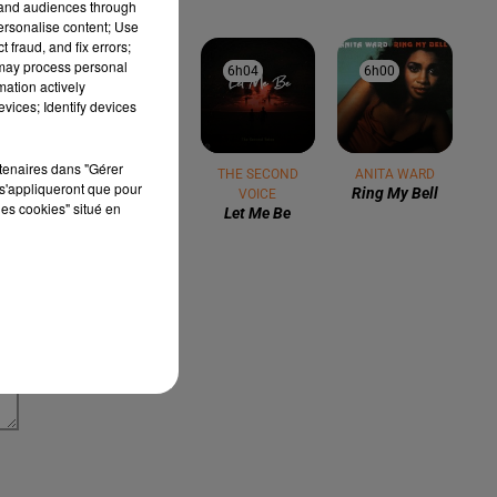
tand audiences through
personalise content; Use
 fraud, and fix errors;
 may process personal
6h08
6h08
6h04
6h04
6h00
6h00
mation actively
vices; Identify devices
rtenaires dans "Gérer
JUSTIN
THE SECOND
ANITA WARD
s'appliqueront que pour
Ring My Bell
TIMBERLAKE
VOICE
les cookies" situé en
Can't Stop The
Let Me Be
Feeling