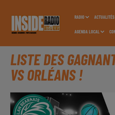
RADIO
ACTUALITÉS
AGENDA LOCAL
CO
LISTE DES GAGNANT
VS ORLÉANS !