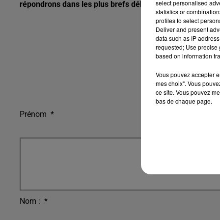
select personalised ad
répondrons dans les plus brefs délais.
statistics or combinatio
profiles to select person
Deliver and present adv
data such as IP address 
requested; Use precise g
based on information tra
Vous pouvez accepter en 
mes choix". Vous pouvez
ce site. Vous pouvez met
bas de chaque page.
Prénom
*
Nom :
*