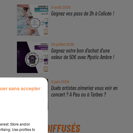
3 août 2026
Gagnez vos pass de 2h à Calicéo !
24 juillet 2026
Gagnez votre bon d'achat d'une
valeur de 50€ avec Mystic Ambre !
3 juin 2026
Quels artistes aimeriez vous voir en
uer sans accepter
concert ? A Pau ou à Tarbes ?
r
05
erest: Store and/or
TITRES DIFFUSÉS
s
tising; Use profiles to