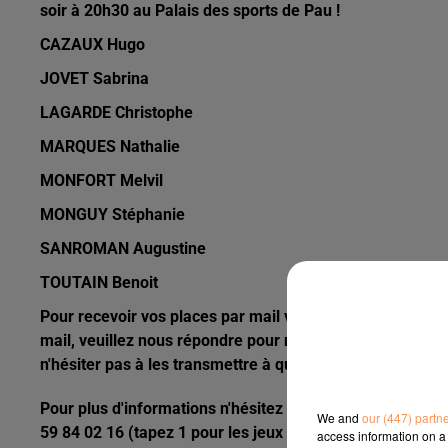
soir à 20h30 au Palais des sports de Pau !
CAZAUX Hugo
JOVET Sabrina
LAGARDE Christophe
MARQUES Nathalie
MONFORT Melvil
MONGUY Stéphanie
SANROMAN Augustine
TOUTAIN Benoit
Pour recevoir vos places par mail veuillez remplir le fo
mail, veuillez nous répondre pour nous en informer merc
n'hésiter pas à les transmettre à quelqu'un de votre ent
Pour plus d'informations n'hésitez pas à contacter notre
We and
our (447) partn
59 84 02 16 (tapez 1 pour les jeux antenne) ou à envoye
access information on a 