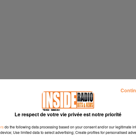
Contin
rmulaire ci-dessous. (Une fois que vous avez reçu vos places pa
i de votre compréhension). Si vous ne pouvez pas en profiter,
ourage.
Le respect de votre vie privée est notre priorité
 standard de 9h à 12h et de 14h à 19h du lundi au vendredi au 
ers
do the following data processing based on your consent and/or our legitimate int
r un message directement sur notre site internet
ici
. Nous vou
device; Use limited data to select advertising; Create profiles for personalised adver