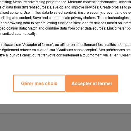
vertising; Measure advertising performance; Measure content performance; Unders
ns of data from different sources; Develop and improve services; Create profiles to 
alised content; Use limited data to select content; Ensure security, prevent and detect
ertising and content; Save and communicate privacy choices. These technologies
and browsing data to offer following functionalities: Identify devices based on infor
eolocation data; Match and combine data from other data sources; Link different de
nsmitted automatically.
cliquant sur "Accepter et fermer", ou affiner en sélectionnant les finalités et/ou pa
 également refuser en cliquant sur "Continuer sans accepter". Vos préférences ne 
tre à jour vos choix, ou retirer votre consentement à tout moment via le lien "Gérer 
Gérer mes choix
Accepter et fermer