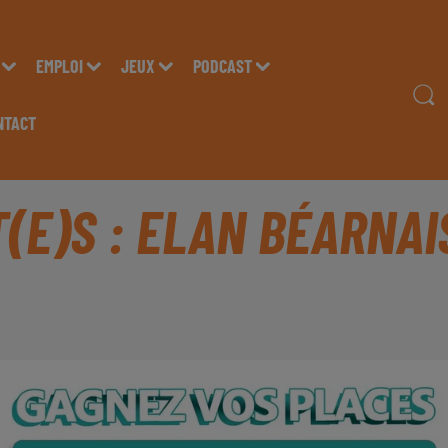
EMPLOI
JEUX
PODCAST
NTACT
(E)S : ELAN BÉARNAI