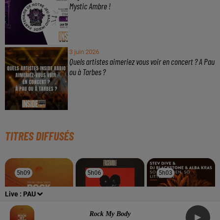
Mystic Ambre !
3 juin 2026
Quels artistes aimeriez vous voir en concert ? A Pau
ou à Tarbes ?
TITRES DIFFUSÉS
5h09
5h09
5h06
5h06
5h03
5h03
Live :
PAU
Rock My Body