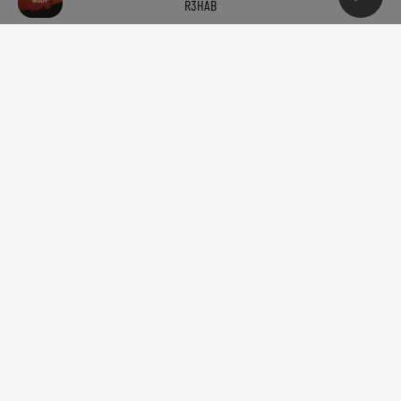
R3HAB
R3HAB
CORNEILLE & VITAA
STEV DIVE
Rock My Body
Ensemble
So Many Men, So
Little Time
RADIO
ACTUALITÉS
EMPLOI
JEUX
PODCAST
AGENDA LOCAL
CONTACT
Mentions Légales
Politique de confidentialité
Régie Publicitaire
Gestion des cookies
Contact
Plan du site