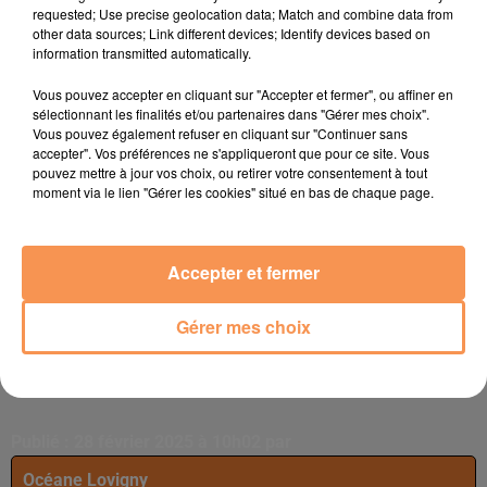
requested; Use precise geolocation data; Match and combine data from
other data sources; Link different devices; Identify devices based on
information transmitted automatically.
Vous pouvez accepter en cliquant sur "Accepter et fermer", ou affiner en
sélectionnant les finalités et/ou partenaires dans "Gérer mes choix".
Vous pouvez également refuser en cliquant sur "Continuer sans
Soumettre le formulaire
accepter". Vos préférences ne s'appliqueront que pour ce site. Vous
pouvez mettre à jour vos choix, ou retirer votre consentement à tout
moment via le lien "Gérer les cookies" situé en bas de chaque page.
Accepter et fermer
Gérer mes choix
Publié : 28 février 2025 à 10h02 par
Océane Lovigny