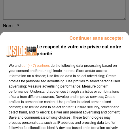
Nom :
*
Continuer sans accepter
Le respect de votre vie privée est notre
priorité
We and
our (447) partners
do the following data processing based on
your consent and/or our legitimate interest: Store and/or access
information on a device; Use limited data to select advertising; Create
E-mail
*
profiles for personalised advertising; Use profiles to select personalised
advertising; Measure advertising performance; Measure content
performance; Understand audiences through statistics or combinations
of data from different sources; Develop and improve services; Create
profiles to personalise content; Use profiles to select personalised
content; Use limited data to select content; Ensure security, prevent and
detect fraud, and fix errors; Deliver and present advertising and content;
Téléphone :
*
Save and communicate privacy choices. These technologies may
process personal data such as IP address and browsing data to offer
following functionalities: Identify devices based on information actively