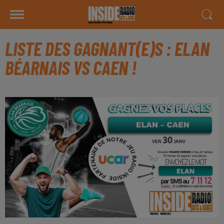
LISTE DES GAGNANT(E)S : ELAN
BÉARNAIS VS CAEN !