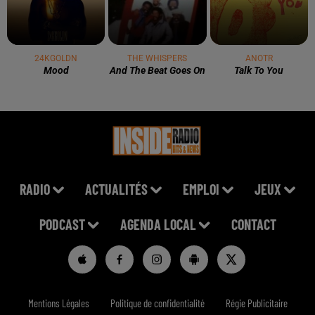
3 août 2026
Gagnez vos pass de 2h à Calicéo !
24 juillet 2026
Gagnez votre bon d'achat d'une valeur de 50€ avec
Mystic Ambre !
3 juin 2026
Quels artistes aimeriez vous voir en concert ? A Pau
ou à Tarbes ?