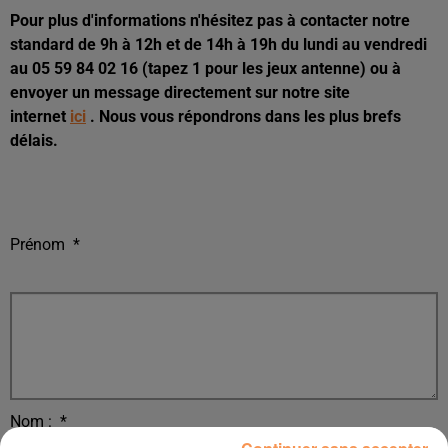
Pour plus d'informations n'hésitez pas à contacter notre
standard de 9h à 12h et de 14h à 19h du lundi au vendredi
au 05 59 84 02 16 (tapez 1 pour les jeux antenne) ou à
envoyer un message directement sur notre site
internet
ici
. Nous vous répondrons dans les plus brefs
délais.
Prénom
*
Nom :
*