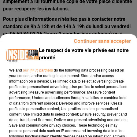
simplement à lui fournir une copie de votre pièce d'identité
pour récupérer les invitations.
Pour plus d'informations n'hésitez pas à contacter notre
standard de 9h à 12h et de 14h à 19h du lundi au vendredi
au 05 59 84 02 16 (tapez 1 pour les jeux antenne) ou à
Continuer sans accepter
envoyer un message directement sur notre site
internet
ici
.
Le respect de votre vie privée est notre
priorité
Nous vous répondrons dans les plus brefs délais.
We and
our (447) partners
do the following data processing based on
your consent and/or our legitimate interest: Store and/or access
information on a device; Use limited data to select advertising; Create
profiles for personalised advertising; Use profiles to select personalised
advertising; Measure advertising performance; Measure content
performance; Understand audiences through statistics or combinations
of data from different sources; Develop and improve services; Create
profiles to personalise content; Use profiles to select personalised
content; Use limited data to select content; Ensure security, prevent and
Publié : 31 mars 2025 à 18h50 - Modifié : 1er avril 2025 à
detect fraud, and fix errors; Deliver and present advertising and content;
Save and communicate privacy choices. These technologies may
9h02
process personal data such as IP address and browsing data to offer
following functionalities: Identify devices based on information actively
Océane Lovigny