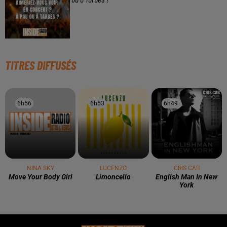
TITRES DIFFUSÉS
6h56
6h56
6h53
6h53
6h49
6h49
NINA SKY
LUCENZO
CRIS CAB
Move Your Body Girl
Limoncello
English Man In New
York