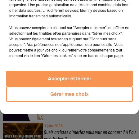
requested; Use precise geolocation data; Match and combine data from
other data sources; Link different devices; Identify devices based on
information transmitted automatically.
À LA UNE
Vous pouvez accepter en cliquant sur "Accepter et fermer", ou affiner en
sélectionnant les finalités et/ou partenaires dans "Gérer mes choix".
Vous pouvez également refuser en cliquant sur "Continuer sans
3 août 2026
accepter". Vos préférences ne s'appliqueront que pour ce site. Vous
Gagnez vos pass de 2h à Calicéo !
pouvez mettre à jour vos choix, ou retirer votre consentement à tout
moment via le lien "Gérer les cookies" situé en bas de chaque page.
Accepter et fermer
24 juillet 2026
Gagnez votre bon d'achat d'une valeur de 50€ avec
Gérer mes choix
Mystic Ambre !
3 juin 2026
Quels artistes aimeriez vous voir en concert ? A Pau
ou à Tarbes ?