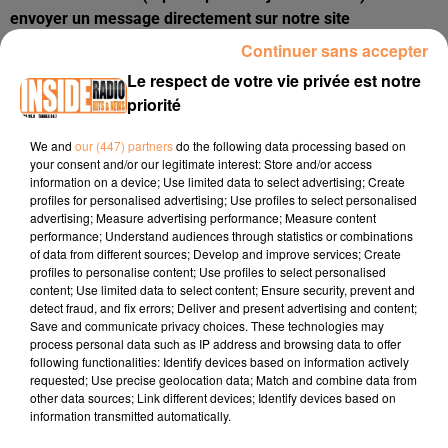
envoyer un message directement sur notre site
internet
ici
. Nous vous répondrons dans les plus brefs
Continuer sans accepter
délais.
Le respect de votre vie privée est notre
priorité
We and
our (447) partners
do the following data processing based on
your consent and/or our legitimate interest: Store and/or access
information on a device; Use limited data to select advertising; Create
profiles for personalised advertising; Use profiles to select personalised
advertising; Measure advertising performance; Measure content
performance; Understand audiences through statistics or combinations
of data from different sources; Develop and improve services; Create
Publié : 16 octobre 2025 à 17h22 par
profiles to personalise content; Use profiles to select personalised
content; Use limited data to select content; Ensure security, prevent and
Océane Lovigny
detect fraud, and fix errors; Deliver and present advertising and content;
Save and communicate privacy choices. These technologies may
process personal data such as IP address and browsing data to offer
following functionalities: Identify devices based on information actively
À LA UNE
requested; Use precise geolocation data; Match and combine data from
other data sources; Link different devices; Identify devices based on
information transmitted automatically.
3 août 2026