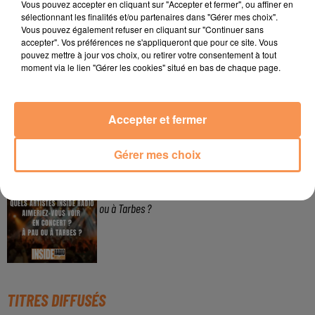
Vous pouvez accepter en cliquant sur "Accepter et fermer", ou affiner en
Gagnez vos pass de 2h à Calicéo !
sélectionnant les finalités et/ou partenaires dans "Gérer mes choix".
Vous pouvez également refuser en cliquant sur "Continuer sans
accepter". Vos préférences ne s'appliqueront que pour ce site. Vous
pouvez mettre à jour vos choix, ou retirer votre consentement à tout
moment via le lien "Gérer les cookies" situé en bas de chaque page.
24 juillet 2026
Gagnez votre bon d'achat d'une valeur de 50€ avec
Mystic Ambre !
Accepter et fermer
Gérer mes choix
3 juin 2026
Quels artistes aimeriez vous voir en concert ? A Pau
ou à Tarbes ?
TITRES DIFFUSÉS