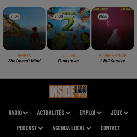
9h04
9h04
9h00
9h00
8h56
8h56
RIVIERA
Lipps INC
GLORIA GAYNOR
She Doesn't Mind
Funkytown
I Will Survive
RADIO
ACTUALITÉS
EMPLOI
JEUX
PODCAST
AGENDA LOCAL
CONTACT