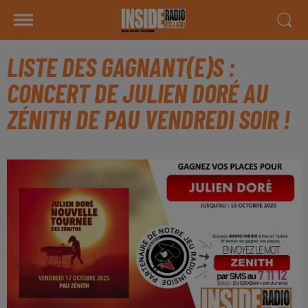
LISTE DES GAGNANT(E)S :
CONCERT DE JULIEN DORÉ AU
ZÉNITH DE PAU VENDREDI SOIR !