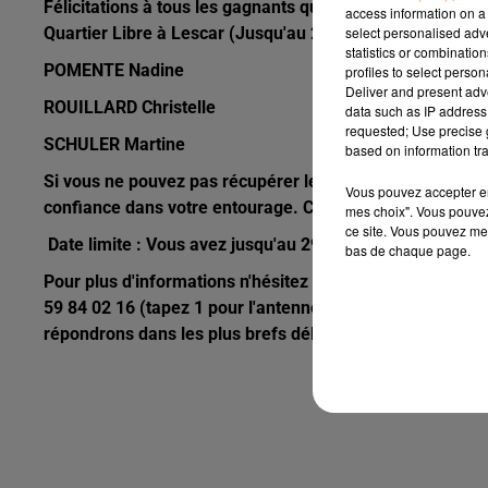
Félicitations à tous les gagnants qui remportent chacun
access information on a 
select personalised ad
Quartier Libre à Lescar (Jusqu'au 29 décembre)
statistics or combinatio
POMENTE Nadine
profiles to select person
Deliver and present adv
ROUILLARD Christelle
data such as IP address 
requested; Use precise g
SCHULER Martine
based on information tra
Si vous ne pouvez pas récupérer le bon d'achat vous-mêm
Vous pouvez accepter en 
confiance dans votre entourage. Cela permettra à cette p
mes choix". Vous pouvez
ce site. Vous pouvez met
Date limite : Vous avez jusqu'au 29 décembre pour venir
bas de chaque page.
Pour plus d'informations n'hésitez pas à contacter notre
59 84 02 16 (tapez 1 pour l'antenne) ou à envoyer un me
répondrons dans les plus brefs délais.