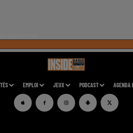
mbre 2025 à 17h45
TÉS
EMPLOI
JEUX
PODCAST
AGENDA 