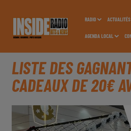
RADIO
ACTUALITÉS
AGENDA LOCAL
CO
LISTE DES GAGNANT
CADEAUX DE 20€ AV