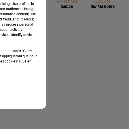
ELTON JOHN
KARIM NAAS
BLACK M
tising; Use profiles to
I'm Still
Samba
Sur Ma Route
tand audiences through
Standing
personalise content; Use
 fraud, and fix errors;
 may process personal
mation actively
vices; Identify devices
rtenaires dans "Gérer
s'appliqueront que pour
les cookies" situé en
05