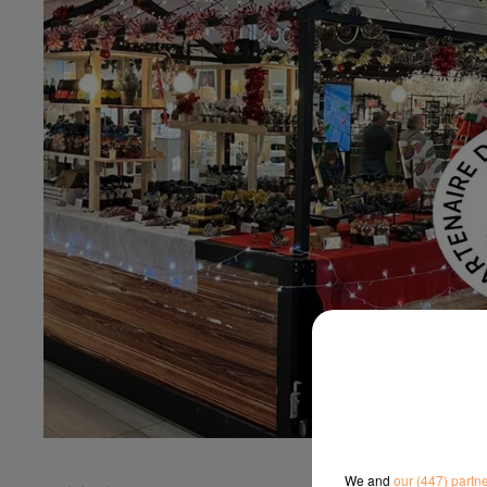
We and
our (447) partn