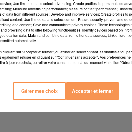
 un bon d'achat d'une valeur de 20€ a récupérer
Au chalet de
device; Use limited data to select advertising; Create profiles for personalised adver
vertising; Measure advertising performance; Measure content performance; Unders
ns of data from different sources; Develop and improve services; Create profiles to 
alised content; Use limited data to select content; Ensure security, prevent and detect
ertising and content; Save and communicate privacy choices. These technologies
and browsing data to offer following functionalities: Identify devices based on infor
eolocation data; Match and combine data from other data sources; Link different de
nsmitted automatically.
e, pensez à confier votre carte d'identité à une personne de
cliquant sur "Accepter et fermer", ou affiner en sélectionnant les finalités et/ou pa
ersonne de retirer le bon d'achat à votre place.
 également refuser en cliquant sur "Continuer sans accepter". Vos préférences ne 
tre à jour vos choix, ou retirer votre consentement à tout moment via le lien "Gérer 
 récupérer votre bon.
 standard de 9h à 12h et de 14h à 19h du lundi au vendredi au 
ssage directement sur notre site internet
ici
. Nous vous
Gérer mes choix
Accepter et fermer