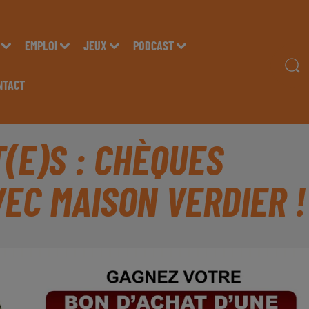
EMPLOI
JEUX
PODCAST
NTACT
(E)S : CHÈQUES
EC MAISON VERDIER !