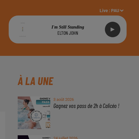
Live :
PAU
I'm Still Standing
ELTON JOHN
À LA UNE
3 août 2026
Gagnez vos pass de 2h à Calicéo !
24 juillet 2026