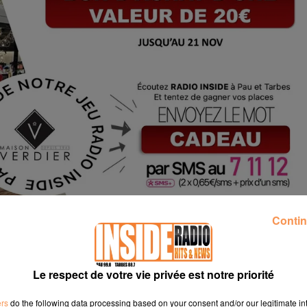
Contin
Le respect de votre vie privée est notre priorité
ers
do the following data processing based on your consent and/or our legitimate int