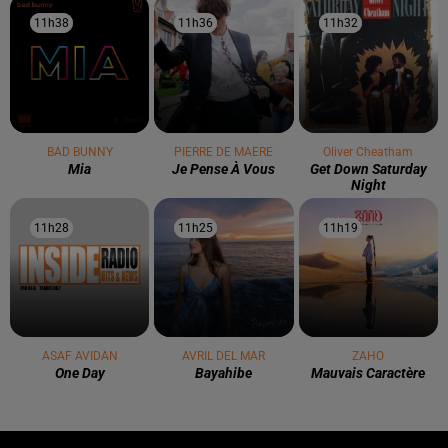
11h38
11h38
11h36
11h36
11h32
11h32
BAD BUNNY
PIERRE DE MAERE
Oliver Cheatham
Mia
Je Pense À Vous
Get Down Saturday
Night
11h28
11h28
11h25
11h25
11h19
11h19
ASAF AVIDAN
AVRIL DEL MAR
ZAHO
One Day
Bayahibe
Mauvais Caractère