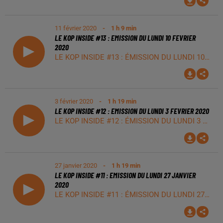
11 février 2020
- 1 h 9 min
LE KOP INSIDE #13 : EMISSION DU LUNDI 10 FEVRIER
2020
LE KOP INSIDE #13 : ÉMISSION DU LUNDI 10 FEVRIER 2020 La team du Kop Inside recevait ce lundi : Ski Club Asm Pau ( https://www.facebook.com/SKI-CLUB-ASM-PAU-1898224380421292/) Pascal Picard (President) et Christophe Bourniol (Vice-président) Facebook LE KOP INSIDE : https://www.facebook.com/lekopinside/ Supporter de tous les sports dans les Pyrénées ! En direct chaque lundi de 19h00 à 20h30 sur Radio INSIDE, à Pau sur 99.8 Fm et à Tarbes 88.7 Fm. Également sur notre application smartphone, sur tous les stores.
3 février 2020
- 1 h 19 min
LE KOP INSIDE #12 : EMISSION DU LUNDI 3 FEVRIER 2020
LE KOP INSIDE #12 : ÉMISSION DU LUNDI 3 FEVRIER 2020 La team du Kop Inside recevait ce lundi : BORDES SPORT HANDBALL ( https://www.facebook.com/bordes.sportshandball/) Melissa Marques, Océlia Poux et Auréa Faure. Facebook LE KOP INSIDE : https://www.facebook.com/lekopinside/ Supporter de tous les sports dans les Pyrénées ! En direct chaque lundi de 19h00 à 20h30 sur Radio INSIDE, à Pau sur 99.8 Fm et à Tarbes 88.7 Fm. Également sur notre application smartphone, sur tous les stores.
27 janvier 2020
- 1 h 19 min
LE KOP INSIDE #11 : EMISSION DU LUNDI 27 JANVIER
2020
LE KOP INSIDE #11 : ÉMISSION DU LUNDI 27 JANVIER 2020 La team du Kop Inside recevait ce lundi : LONS CHEERLEADING TEAM LCT Clarisse, Mathilde, Audrey, Camille, Cloé, Jenny (Lons Cheerleading Team) et Paul Maisonneuve (Pau FC, milieu de terrain), Antoine Perpignaa (Pau FC, chargé de communication et billetterie) Pau Football Club Facebook LE KOP INSIDE : https://www.facebook.com/lekopinside/ Supporter de tous les sports dans les Pyrénées ! En direct chaque lundi de 19h00 à 20h30 sur Radio INSIDE, à Pau sur 99.8 Fm et à Tarbes 88.7 Fm. Également sur notre application smartphone, sur tous les stores.