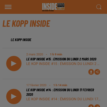
LE KOPP INSIDE
LE KOPP INSIDE
2 mars 2020
- 1 h 9 min
LE KOP INSIDE #15 : EMISSION DU LUNDI 2 MARS 2020
LE KOP INSIDE #15 : ÉMISSION DU LUNDI 2 MARS 2020 La team du Kop Inside recevait ce lundi : - David Debrincat (traversée de l'Australie) Et par téléphone : Lamine Gueye ( Ailier droit du Pau Fc) Facebook LE KOP INSIDE : https://www.facebook.com/lekopinside/ Supporter de tous les sports dans les Pyrénées ! En direct chaque lundi de 19h00 à 20h30 sur Radio INSIDE, à Pau sur 99.8 Fm et à Tarbes 88.7 Fm. Également sur notre application smartphone, sur tous les stores.
17 février 2020
- 1 h 14 min
LE KOP INSIDE #14 : EMISSION DU LUNDI 17 FEVRIER
2020
LE KOP INSIDE #14 : ÉMISSION DU LUNDI 17 FEVRIER 2020 La team du Kop Inside recevait ce lundi : Guidon Cyclosportif Pyrénéen ( https://www.facebook.com/Gcp-Guidon-Cyclosportif-Pyrénéen-2110094682550361/) Pour le 9ème Grand Prix d'ouverture Ufolep, le 8 Mars 2020. Benjamin Lacaze (President Guidon Cyclosportif Pyrénéen) et Cyprien Lanteaume (Cellule course Guidon Cyclosportif Pyrénéen) Et par téléphone : Albain Méron (Capitaine du Stado TPR) Facebook LE KOP INSIDE : https://www.facebook.com/lekopinside/ Supporter de tous les sports dans les Pyrénées ! En direct chaque lundi de 19h00 à 20h30 sur Radio INSIDE, à Pau sur 99.8 Fm et à Tarbes 88.7 Fm. Également sur notre application smartphone, sur tous les stores.