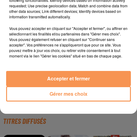
following functionalities: Identify devices based on information actively
25 novembre 2019
- 1 h 11 min
requested; Use precise geolocation data; Match and combine data from
LE KOP INSIDE #6 : EMISSION DU LUNDI 25 NOVEMBRE
other data sources; Link different devices; Identify devices based on
2019
information transmitted automatically.
LE KOP INSIDE #6 : ÉMISSION DU LUNDI 25 NOVEMBRE 2019 La team du Kop Inside recevait ce lundi : - Thomas Laisné, pilote automobile (Twin'Cup) - Jérémy Vergely, capitaine du Billère Handball Pau-Pyrénées
Vous pouvez accepter en cliquant sur "Accepter et fermer", ou affiner en
sélectionnant les finalités et/ou partenaires dans "Gérer mes choix".
Vous pouvez également refuser en cliquant sur "Continuer sans
accepter". Vos préférences ne s'appliqueront que pour ce site. Vous
18 novembre 2019
- 1 h 15 min
pouvez mettre à jour vos choix, ou retirer votre consentement à tout
LE KOP INSIDE #5 : EMISSION DU LUNDI 18 NOVEMBRE
moment via le lien "Gérer les cookies" situé en bas de chaque page.
2019
LE KOP INSIDE #5 : ÉMISSION DU LUNDI 18 NOVEMBRE 2019 La team du Kop Inside recevait ce lundi : - Jean Turcius et Alexandra Puyo, du Orthez Handball Club - Tony Esperon du site puketmatch.fr
Accepter et fermer
Gérer mes choix
TITRES DIFFUSÉS