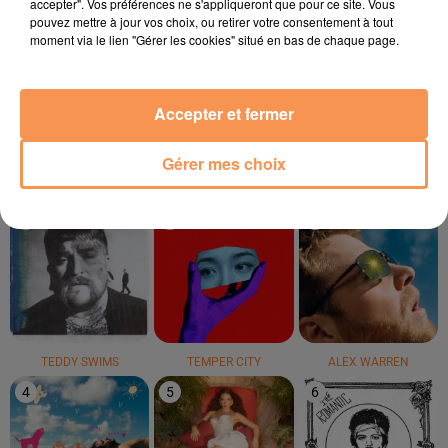
accepter". Vos préférences ne s'appliqueront que pour ce site. Vous
pouvez mettre à jour vos choix, ou retirer votre consentement à tout
moment via le lien "Gérer les cookies" situé en bas de chaque page.
MICHAEL JACKSON
PETER CINCOTTI
ISÏA
Beat It
Savannah Turn It Up !
Pas De Roi
Accepter et fermer
LE TOP
Gérer mes choix
1
2
3
TEDDY SWIMS
TEMPER CITY
ALEX WARREN
4
5
6