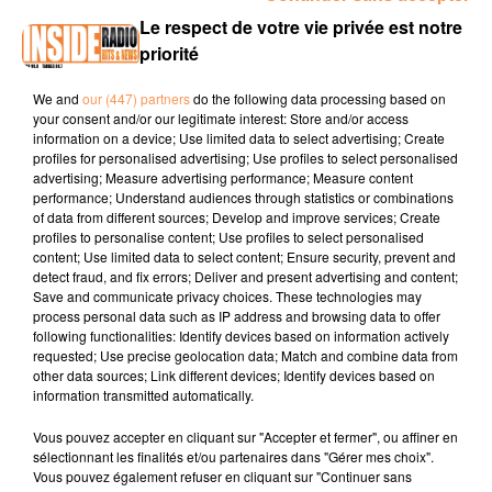
Le respect de votre vie privée est notre
priorité
LE KOP INSIDE #5 : ÉMISSION DU LUNDI 18 NOVEMBRE
2019
We and
our (447) partners
do the following data processing based on
La team du Kop Inside recevait ce lundi :
your consent and/or our legitimate interest: Store and/or access
information on a device; Use limited data to select advertising; Create
- Jean Turcius et Alexandra Puyo, du Orthez Handball Club
profiles for personalised advertising; Use profiles to select personalised
- Tony Esperon du site puketmatch.fr
advertising; Measure advertising performance; Measure content
performance; Understand audiences through statistics or combinations
of data from different sources; Develop and improve services; Create
profiles to personalise content; Use profiles to select personalised
content; Use limited data to select content; Ensure security, prevent and
detect fraud, and fix errors; Deliver and present advertising and content;
Save and communicate privacy choices. These technologies may
process personal data such as IP address and browsing data to offer
following functionalities: Identify devices based on information actively
TITRES DIFFUSÉS
requested; Use precise geolocation data; Match and combine data from
other data sources; Link different devices; Identify devices based on
information transmitted automatically.
Vous pouvez accepter en cliquant sur "Accepter et fermer", ou affiner en
1h23
1h23
1h20
1h20
1h17
1h17
sélectionnant les finalités et/ou partenaires dans "Gérer mes choix".
Vous pouvez également refuser en cliquant sur "Continuer sans