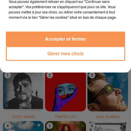
Vous pouvez également refuser en cliquant sur "Continuer sans
accepter". Vos préférences ne s'appliqueront que pour ce site. Vous
pouvez mettre à jour vos choix, ou retirer votre consentement à tout
moment via le lien "Gérer les cookies" situé en bas de chaque page.
KAVINSKY
SUZANE
GWEN STEFANI
Accepter et fermer
Nightcall
Lendemain De Fête
The Sweet Escape
Gérer mes choix
LE TOP
1
2
3
TEDDY SWIMS
TEMPER CITY
ALEX WARREN
4
5
6