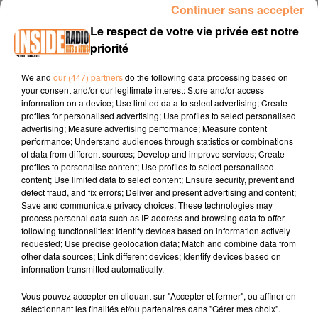
Continuer sans accepter
Le respect de votre vie privée est notre
LE KOP INSIDE #2 : ÉMISSION DU LUNDI 21 OCTOBRE
priorité
2019
La team du Kop Inside recevait ce lundi :
We and
our (447) partners
do the following data processing based on
Laurent Poublan, co-fondateur du Trampoline Park -
your consent and/or our legitimate interest: Store and/or access
Positive Jump à Pau.
information on a device; Use limited data to select advertising; Create
profiles for personalised advertising; Use profiles to select personalised
Virginie Kolanowski, participante du marathon de
advertising; Measure advertising performance; Measure content
Chicago.
performance; Understand audiences through statistics or combinations
of data from different sources; Develop and improve services; Create
profiles to personalise content; Use profiles to select personalised
content; Use limited data to select content; Ensure security, prevent and
detect fraud, and fix errors; Deliver and present advertising and content;
Save and communicate privacy choices. These technologies may
process personal data such as IP address and browsing data to offer
following functionalities: Identify devices based on information actively
requested; Use precise geolocation data; Match and combine data from
TITRES DIFFUSÉS
other data sources; Link different devices; Identify devices based on
information transmitted automatically.
Vous pouvez accepter en cliquant sur "Accepter et fermer", ou affiner en
sélectionnant les finalités et/ou partenaires dans "Gérer mes choix".
21h46
21h46
21h43
21h43
21h39
21h39