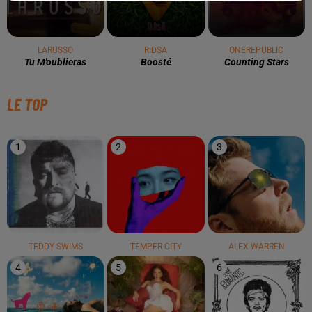
LARUSSO
RIDSA
ONEREPUBLIC
Tu M'oublieras
Boosté
Counting Stars
LE TOP
1
2
3
TEDDY SWIMS
TEMPER CITY
ALEX WARREN
4
5
6