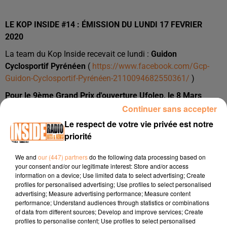
LE KOP INSIDE #14 : ÉMISSION DU LUNDI 17 FEVRIER
2020
La team du Kop Inside recevait ce lundi :
Guidon
Cyclosportif Pyrénéen
(
https://www.facebook.com/Gcp-
Guidon-Cyclosportif-Pyrénéen-2110094682550361/
)
Pour le 9ème Grand Prix d'ouverture Ufolep, le 8 Mars
Continuer sans accepter
2020.
Le respect de votre vie privée est notre
Benjamin Lacaze (President Guidon Cyclosportif Pyrénéen)
priorité
et Cyprien Lanteaume (Cellule course Guidon Cyclosportif
Pyrénéen)
We and
our (447) partners
do the following data processing based on
your consent and/or our legitimate interest: Store and/or access
Et par téléphone : Albain Méron (Capitaine du Stado TPR)
information on a device; Use limited data to select advertising; Create
profiles for personalised advertising; Use profiles to select personalised
advertising; Measure advertising performance; Measure content
Facebook LE KOP INSIDE :
performance; Understand audiences through statistics or combinations
of data from different sources; Develop and improve services; Create
https://www.facebook.com/lekopinside/
profiles to personalise content; Use profiles to select personalised