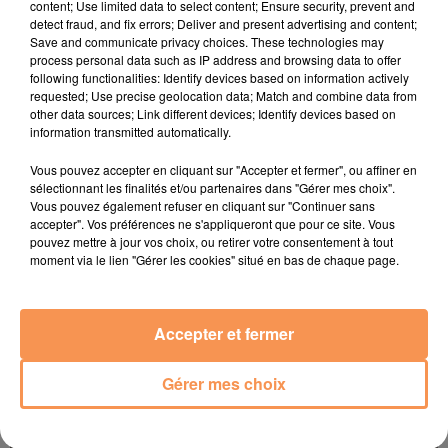
content; Use limited data to select content; Ensure security, prevent and
Supporter de tous les sports dans les Pyrénées !
En direct
detect fraud, and fix errors; Deliver and present advertising and content;
chaque lundi de
19h00 à 20h30
sur Radio INSIDE, à
Pau
sur
Save and communicate privacy choices. These technologies may
99.8 Fm et à
Tarbes
88.7 Fm.
process personal data such as IP address and browsing data to offer
following functionalities: Identify devices based on information actively
Également sur notre
application smartphone
, sur tous les
requested; Use precise geolocation data; Match and combine data from
stores.
other data sources; Link different devices; Identify devices based on
information transmitted automatically.
Vous pouvez accepter en cliquant sur "Accepter et fermer", ou affiner en
sélectionnant les finalités et/ou partenaires dans "Gérer mes choix".
Vous pouvez également refuser en cliquant sur "Continuer sans
accepter". Vos préférences ne s'appliqueront que pour ce site. Vous
pouvez mettre à jour vos choix, ou retirer votre consentement à tout
moment via le lien "Gérer les cookies" situé en bas de chaque page.
TITRES DIFFUSÉS
Accepter et fermer
Gérer mes choix
16h36
16h36
16h33
16h33
16h29
16h29