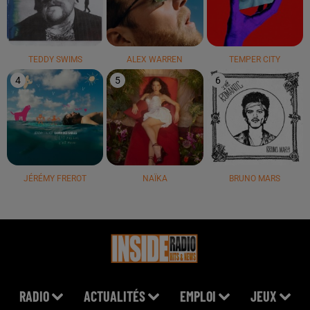
TEDDY SWIMS
ALEX WARREN
TEMPER CITY
4
5
6
JÉRÉMY FREROT
NAÏKA
BRUNO MARS
RADIO
ACTUALITÉS
EMPLOI
JEUX