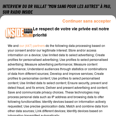
INTERVIEW DU DR VALLAT "MON SANG POUR LES AUTRES" À PAU,
SUR RADIO INSIDE
Continuer sans accepter
Le respect de votre vie privée est notre
Pour prendre rendez-vous :
PAU (MON SANG POUR LES
priorité
AUTRES)
Possibilité de venir sur place au carreau des halles sans
We and
our (447) partners
do the following data processing based on
rendez-vous
your consent and/or our legitimate interest: Store and/or access
information on a device; Use limited data to select advertising; Create
Facebook :
DondeSang Efs Aquitaine-sud
profiles for personalised advertising; Use profiles to select personalised
advertising; Measure advertising performance; Measure content
Instagram :
dondesang_efs_aquitainesud
performance; Understand audiences through statistics or combinations
of data from different sources; Develop and improve services; Create
Se tester :
dondesang.efs.sante.fr
profiles to personalise content; Use profiles to select personalised
content; Use limited data to select content; Ensure security, prevent and
Maison du don : 145 avenue de buros à Pau
detect fraud, and fix errors; Deliver and present advertising and content;
Save and communicate privacy choices. These technologies may
process personal data such as IP address and browsing data to offer
following functionalities: Identify devices based on information actively
requested; Use precise geolocation data; Match and combine data from
other data sources; Link different devices; Identify devices based on
information transmitted automatically.