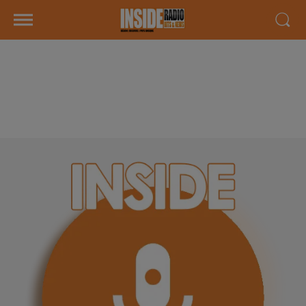
INTERVIEW DU DR VALLAT "MON
SANG POUR LES AUTRES" À PAU,
SUR RADIO INSIDE