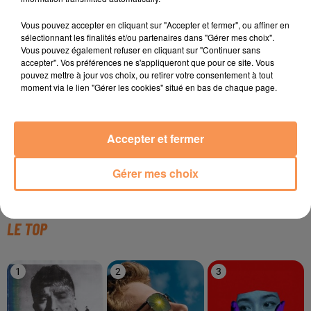
Vous pouvez accepter en cliquant sur "Accepter et fermer", ou affiner en
TITRES DIFFUSÉS
sélectionnant les finalités et/ou partenaires dans "Gérer mes choix".
Vous pouvez également refuser en cliquant sur "Continuer sans
accepter". Vos préférences ne s'appliqueront que pour ce site. Vous
pouvez mettre à jour vos choix, ou retirer votre consentement à tout
moment via le lien "Gérer les cookies" situé en bas de chaque page.
23h26
23h26
23h22
23h22
23h19
23h19
Accepter et fermer
Gérer mes choix
SOPRANO
LYNDA
Louane
En Feu
Passe Ton Chemin
Avenir
LE TOP
1
2
3