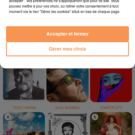
accepter". Vos préférences ne s'appliqueront que pour ce site. Vous
pouvez mettre à jour vos choix, ou retirer votre consentement à tout
moment via le lien "Gérer les cookies" situé en bas de chaque page.
CRIS CAB
BRICK & LACE
LUCENZO
Paradise
Love Is Wicked
Limoncello
Accepter et fermer
LE TOP
Gérer mes choix
1
2
3
TEDDY SWIMS
ALEX WARREN
TEMPER CITY
4
5
6