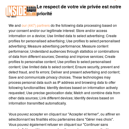
Le respect de votre vie privée est notre
priorité
page facebook : occasionedenauto
site internet : https://www.edenauto.com/
We and
our (447) partners
do the following data processing based on
your consent and/or our legitimate interest: Store and/or access
tel :
05 59 92 16 70
information on a device; Use limited data to select advertising; Create
profiles for personalised advertising; Use profiles to select personalised
advertising; Measure advertising performance; Measure content
performance; Understand audiences through statistics or combinations
of data from different sources; Develop and improve services; Create
profiles to personalise content; Use profiles to select personalised
content; Use limited data to select content; Ensure security, prevent and
detect fraud, and fix errors; Deliver and present advertising and content;
Save and communicate privacy choices. These technologies may
process personal data such as IP address and browsing data to offer
following functionalities: Identify devices based on information actively
TITRES DIFFUSÉS
requested; Use precise geolocation data; Match and combine data from
other data sources; Link different devices; Identify devices based on
information transmitted automatically.
Vous pouvez accepter en cliquant sur "Accepter et fermer", ou affiner en
4h38
4h38
4h34
4h34
4h31
4h31
sélectionnant les finalités et/ou partenaires dans "Gérer mes choix".
Vous pouvez également refuser en cliquant sur "Continuer sans