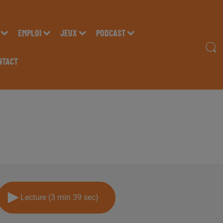
EMPLOI
JEUX
PODCAST
NTACT
RIE "ESPACE AYURVÉL
Lecture (3 min 39 sec)