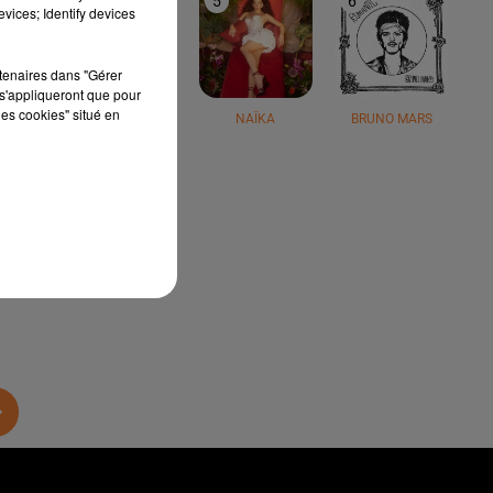
4
5
6
vices; Identify devices
rtenaires dans "Gérer
s'appliqueront que pour
les cookies" situé en
JÉRÉMY FREROT
NAÏKA
BRUNO MARS