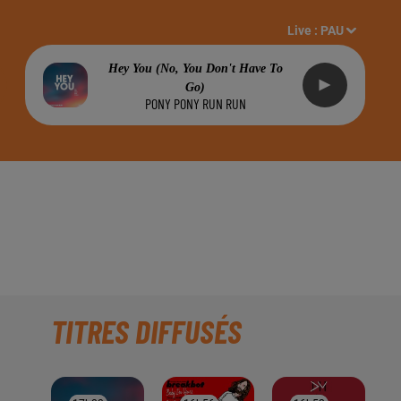
Live :
PAU
Hey You (no, You Don't Have To
Go)
PONY PONY RUN RUN
INE" À PAU, SUR
TITRES DIFFUSÉS