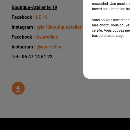
requested; Use precise g
Boutique-Atelier le 19
based on information tra
Facebook :
LE 19
Vous pouvez accepter en 
mes choix". Vous pouvez
Instagram :
@le19boutiqueatelier
ce site. Vous pouvez met
bas de chaque page.
Facebook :
Ayurvéline
Instagram :
@ayurvéline
Tel : 06 47 14 61 23