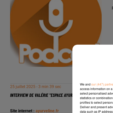
We and
our (447) partn
25 juillet 2025 - 3 min 39 sec
access information on a 
select personalised ad
INTERVIEW DE VALÉRIE "ESPACE AYURVÉLINE" À PAU, SUR RADI
statistics or combinatio
profiles to select person
Deliver and present adv
Site internet :
ayurveline.fr
data such as IP address 