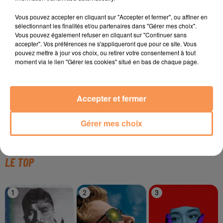
TITRES DIFFUSÉS
Vous pouvez accepter en cliquant sur "Accepter et fermer", ou affiner en
sélectionnant les finalités et/ou partenaires dans "Gérer mes choix".
Vous pouvez également refuser en cliquant sur "Continuer sans
accepter". Vos préférences ne s'appliqueront que pour ce site. Vous
pouvez mettre à jour vos choix, ou retirer votre consentement à tout
19h18
19h18
19h15
19h15
19h11
19h11
moment via le lien "Gérer les cookies" situé en bas de chaque page.
Accepter et fermer
RAYE
RIVIERA
BOYS TOWN GANG
Gérer mes choix
Where Is My Husband
She Doesn't Mind
Can't Take My Eyes Off
!
You
LE TOP
1
2
3