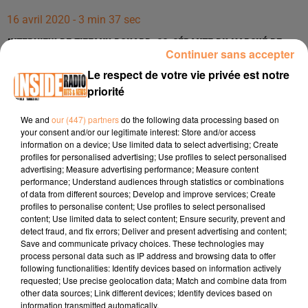
16 avril 2020 - 3 min 37 sec
INTERVIEW DE TIFFANY BOUARD, CO-GÉRANTE DU MARCHÉ DE
Continuer sans accepter
GALATÉE À LONS, SUR RADIO INSIDE !!!
Le respect de votre vie privée est notre
priorité
Interview de Tiffany Bouard, Co-gérante du Marché de
Galatée à Lons, sur Radio Inside !!!
We and
our (447) partners
do the following data processing based on
your consent and/or our legitimate interest: Store and/or access
Adresse :
72, Boulevard Charles de Gaulle, à Lons 64140
information on a device; Use limited data to select advertising; Create
profiles for personalised advertising; Use profiles to select personalised
Mail : lemarchédegalatee@gmail.com
advertising; Measure advertising performance; Measure content
performance; Understand audiences through statistics or combinations
Téléphone : 09 67 41 36 65
of data from different sources; Develop and improve services; Create
profiles to personalise content; Use profiles to select personalised
Facebook :
https://www.facebook.com/marchedegalatee/
content; Use limited data to select content; Ensure security, prevent and
detect fraud, and fix errors; Deliver and present advertising and content;
Save and communicate privacy choices. These technologies may
process personal data such as IP address and browsing data to offer
following functionalities: Identify devices based on information actively
requested; Use precise geolocation data; Match and combine data from
other data sources; Link different devices; Identify devices based on
information transmitted automatically.