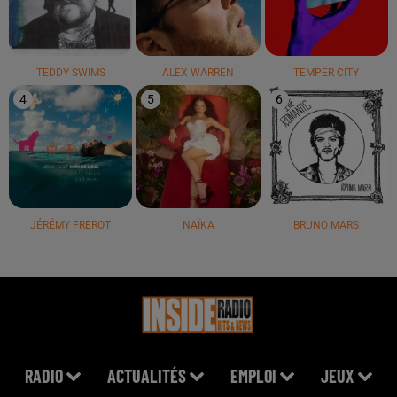
TEDDY SWIMS
ALEX WARREN
TEMPER CITY
4
5
6
JÉRÉMY FREROT
NAÏKA
BRUNO MARS
RADIO
ACTUALITÉS
EMPLOI
JEUX