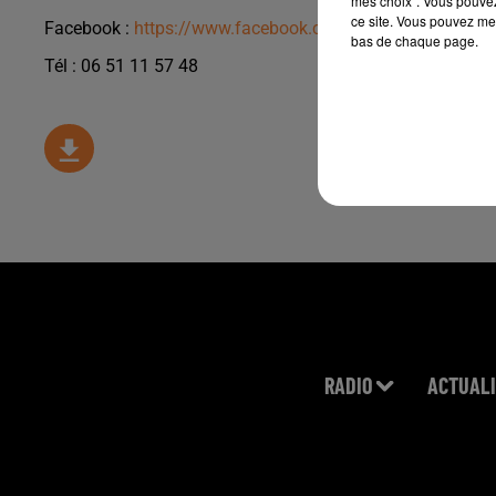
mes choix". Vous pouvez
ce site. Vous pouvez met
Facebook :
https://www.facebook.com/DepannagePlombe
bas de chaque page.
Tél : 06 51 11 57 48
RADIO
ACTUALI