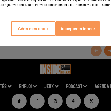
 également refuser en cliquant sur "Continuer sans accepter". Vos préférences ne 
tre à jour vos choix, ou retirer votre consentement à tout moment via le lien "Gérer 
rie64/
Gérer mes choix
Accepter et fermer
TÉS
EMPLOI
JEUX
PODCAST
AGENDA 