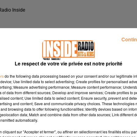
Radio Inside
Contin
Le respect de votre vie privée est notre priorité
ers
do the following data processing based on your consent and/or our legitimate int
device; Use limited data to select advertising; Create profiles for personalised adver
vertising; Measure advertising performance; Measure content performance; Unders
ns of data from different sources; Develop and improve services; Create profiles to 
alised content; Use limited data to select content; Ensure security, prevent and detect
ertising and content; Save and communicate privacy choices. These technologies
and browsing data to offer following functionalities: Identify devices based on infor
 PAU, DANS LES STUDIOS DE RADIO INSIDE !!!
eolocation data; Match and combine data from other data sources; Link different de
nsmitted automatically.
cliquant sur "Accepter et fermer", ou affiner en sélectionnant les finalités et/ou pa
, dans les studios de Radio Inside !!!