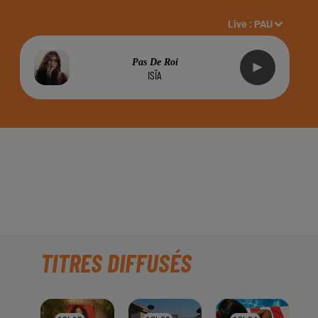
Live :
PAU
Pas De Roi
ISÏA
UR DE THODAB
O INSIDE !!!
TITRES DIFFUSÉS