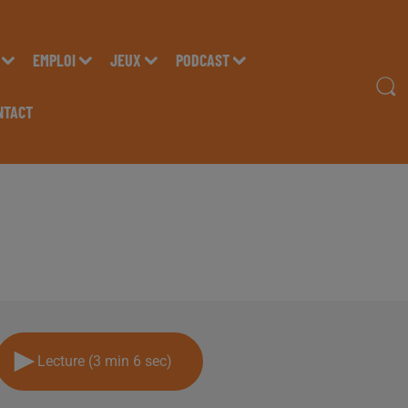
EMPLOI
JEUX
PODCAST
NTACT
MAS NOVAIS, DIRECTE
 LES STUDIOS DE RADI
Lecture (3 min 6 sec)