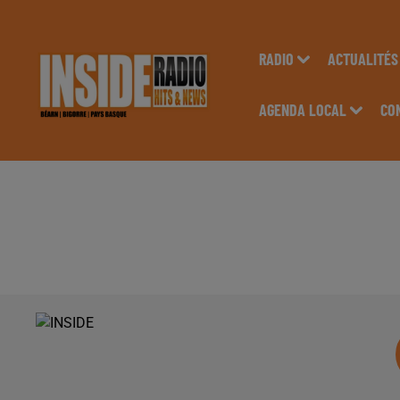
RADIO
ACTUALITÉS
AGENDA LOCAL
CO
INTERVIEW DE THO
INVEST À PAU, DANS