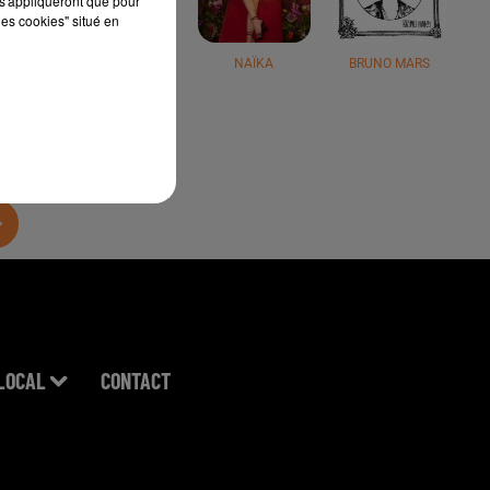
s'appliqueront que pour
les cookies" situé en
JÉRÉMY FREROT
NAÏKA
BRUNO MARS
LOCAL
CONTACT