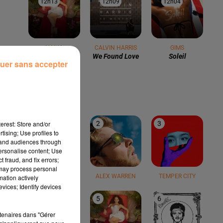
12h13
12h13
12h09
12h09
12h04
12h04
NAIKA
CALVIN HARRIS
GIMS
One Track Mind
We Found Love
Soleil
uer sans accepter
LE TOP
erest: Store and/or
1
2
3
tising; Use profiles to
tand audiences through
personalise content; Use
 fraud, and fix errors;
 may process personal
TEDDY SWIMS
ALEX WARREN
TEMPER CITY
mation actively
vices; Identify devices
4
5
6
rtenaires dans "Gérer