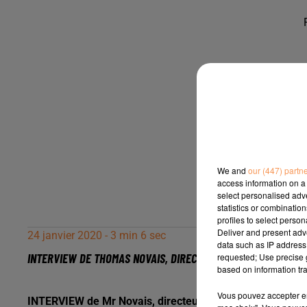
We and
our (447) partn
access information on a 
select personalised ad
statistics or combinatio
profiles to select person
Deliver and present adv
24 janvier 2020 - 3 min 6 sec
data such as IP address 
INTERVIEW DE THOMAS NOVAIS, DIRECTEUR DE THODAB INVEST À
requested; Use precise g
based on information tra
Vous pouvez accepter en 
INTERVIEW de Mr Novais, directeur de Thodab Invest à Pau