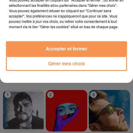
sélectionnant les finalités et/ou partenaires dans "Gérer mes choix".
Vous pouvez également refuser en cliquant sur "Continuer sans
11h50
11h50
11h46
11h46
11h40
11h40
accepter". Vos préférences ne s'appliqueront que pour ce site. Vous
pouvez mettre à jour vos choix, ou retirer votre consentement à tout
moment via le lien "Gérer les cookies" situé en bas de chaque page.
Accepter et fermer
RIDSA
FLO RIDA
WILL BROWN
Boosté
Whistle
Welcome To
Brownsville
Gérer mes choix
LE TOP
1
2
3