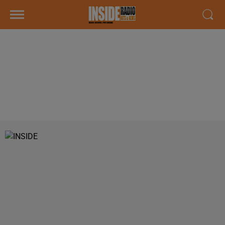
INTERVIEW DE THOMAS LAISNE,
DIRECTEUR DU GARAGE LACQ'AS
&AGRAVE PAU, LACQ ET OLORON,
SUR RADIO INSID