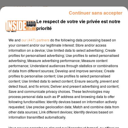
3 avril 2020 - 2 min 57 sec
Continuer sans accepter
INTERVIEW DE THOMAS LAISNE, DIRECTEUR DU GARAGE LACQ'AS
Le respect de votre vie privée est notre
&AGRAVE PAU, LACQ ET OLORON, SUR RADIO INSID
priorité
We and
our (447) partners
do the following data processing based on
Interview de Thomas Laisne, Directeur du Garage LACQ'AS
your consent and/or our legitimate interest: Store and/or access
à Pau, Lacq et Oloron, sur Radio Inside !!!
information on a device; Use limited data to select advertising; Create
profiles for personalised advertising; Use profiles to select personalised
Adresse : Quartier Panacau, 64170 Lacq
advertising; Measure advertising performance; Measure content
performance; Understand audiences through statistics or combinations
Télépone : 05 59 71 58 20 / 06 10 72 33 51
of data from different sources; Develop and improve services; Create
profiles to personalise content; Use profiles to select personalised
content; Use limited data to select content; Ensure security, prevent and
detect fraud, and fix errors; Deliver and present advertising and content;
Save and communicate privacy choices. These technologies may
process personal data such as IP address and browsing data to offer
following functionalities: Identify devices based on information actively
requested; Use precise geolocation data; Match and combine data from
other data sources; Link different devices; Identify devices based on
TITRES DIFFUSÉS
information transmitted automatically.
Vous pouvez accepter en cliquant sur "Accepter et fermer", ou affiner en