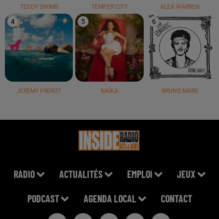
TEDDY SWIMS
TEMPER CITY
ALEX WARREN
4
5
6
JÉRÉMY FREROT
NAÏKA
BRUNO MARS
RADIO
ACTUALITÉS
EMPLOI
JEUX
PODCAST
AGENDA LOCAL
CONTACT