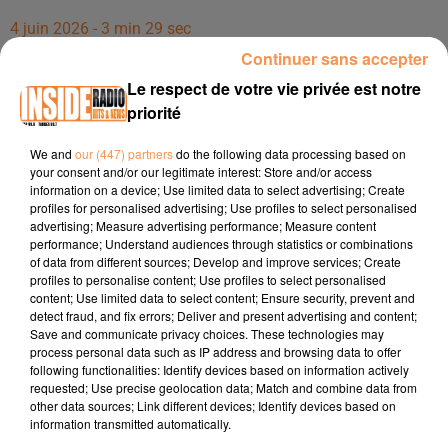
4 juin 2026 - 3 min 29 sec
Continuer sans accepter
INTERVIEW DE THOMAS "JPO DU 12 AU 14 JUIN SIPA
AUTOMOBILES" À LESCAR & TARBES, SUR RADIO INSIDE
Le respect de votre vie privée est notre
priorité
Site internet :
www.sipa-automobiles.fr
We and
our (447) partners
do the following data processing based on
your consent and/or our legitimate interest: Store and/or access
Facebook
information on a device; Use limited data to select advertising; Create
profiles for personalised advertising; Use profiles to select personalised
Lescar :
Volkswagen - Sipa Automobiles - Pau Lescar
advertising; Measure advertising performance; Measure content
performance; Understand audiences through statistics or combinations
Tarbes :
Volkswagen - Sipa Automobiles - Tarbes
of data from different sources; Develop and improve services; Create
profiles to personalise content; Use profiles to select personalised
Instagram :
@volkswagensipaautomobiles
content; Use limited data to select content; Ensure security, prevent and
detect fraud, and fix errors; Deliver and present advertising and content;
Save and communicate privacy choices. These technologies may
process personal data such as IP address and browsing data to offer
following functionalities: Identify devices based on information actively
requested; Use precise geolocation data; Match and combine data from
other data sources; Link different devices; Identify devices based on
information transmitted automatically.