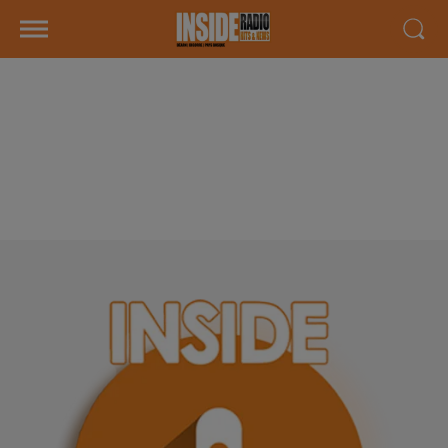
INTERVIEW DE THOMAS "JPO DU
12 AU 14 JUIN SIPA
AUTOMOBILES" À LESCAR &
TARBES, SUR RADIO INSIDE