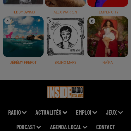
TEDDY SWIMS
ALEX WARREN
TEMPER CITY
4
5
6
JÉRÉMY FREROT
BRUNO MARS
NAÏKA
RADIO
ACTUALITÉS
EMPLOI
JEUX
PODCAST
AGENDA LOCAL
CONTACT