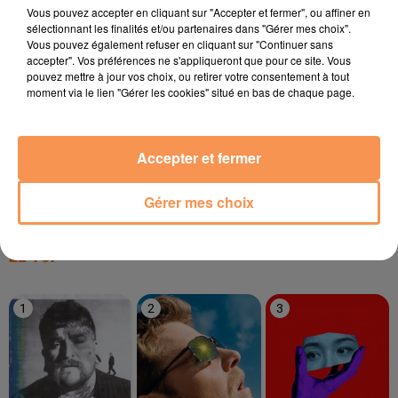
TITRES DIFFUSÉS
Vous pouvez accepter en cliquant sur "Accepter et fermer", ou affiner en
sélectionnant les finalités et/ou partenaires dans "Gérer mes choix".
Vous pouvez également refuser en cliquant sur "Continuer sans
accepter". Vos préférences ne s'appliqueront que pour ce site. Vous
10h23
10h23
10h18
10h18
10h15
10h15
pouvez mettre à jour vos choix, ou retirer votre consentement à tout
moment via le lien "Gérer les cookies" situé en bas de chaque page.
Accepter et fermer
BORMIN'
A-HA
ED SHERRAN
Gérer mes choix
Boys Don't Cry
Take On Me
Azizam
LE TOP
1
2
3