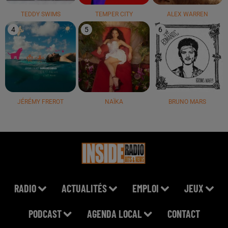
TEDDY SWIMS
TEMPER CITY
ALEX WARREN
4
5
6
JÉRÉMY FREROT
NAÏKA
BRUNO MARS
RADIO
ACTUALITÉS
EMPLOI
JEUX
PODCAST
AGENDA LOCAL
CONTACT