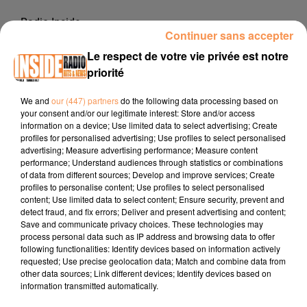
Radio Inside
Continuer sans accepter
26 mars 2025 - 3 min 45 sec
Le respect de votre vie privée est notre
INTERVIEW DE THIERRY FORTANÉ "NOUS SOMMES TOUS DES
priorité
RELATIONAUTES" À PAU, SUR RADIO INSIDE
We and
our (447) partners
do the following data processing based on
your consent and/or our legitimate interest: Store and/or access
information on a device; Use limited data to select advertising; Create
Site internet :
www.relationaute.com
profiles for personalised advertising; Use profiles to select personalised
Facebook :
Relationaute
advertising; Measure advertising performance; Measure content
performance; Understand audiences through statistics or combinations
Instagram :
@relationaute
of data from different sources; Develop and improve services; Create
profiles to personalise content; Use profiles to select personalised
content; Use limited data to select content; Ensure security, prevent and
detect fraud, and fix errors; Deliver and present advertising and content;
Save and communicate privacy choices. These technologies may
process personal data such as IP address and browsing data to offer
following functionalities: Identify devices based on information actively
requested; Use precise geolocation data; Match and combine data from
other data sources; Link different devices; Identify devices based on
information transmitted automatically.
TITRES DIFFUSÉS