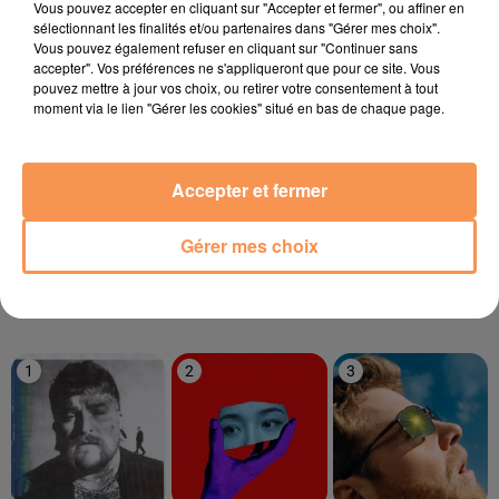
Vous pouvez accepter en cliquant sur "Accepter et fermer", ou affiner en
sélectionnant les finalités et/ou partenaires dans "Gérer mes choix".
Vous pouvez également refuser en cliquant sur "Continuer sans
11h38
11h38
11h36
11h36
11h32
11h32
accepter". Vos préférences ne s'appliqueront que pour ce site. Vous
pouvez mettre à jour vos choix, ou retirer votre consentement à tout
moment via le lien "Gérer les cookies" situé en bas de chaque page.
Accepter et fermer
BAD BUNNY
PIERRE DE MAERE
Oliver Cheatham
Mia
Je Pense À Vous
Get Down Saturday
Night
Gérer mes choix
LE TOP
1
2
3