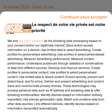
14 février 2020 - 3 min 24 sec
INTERVIEW DE SYLVIE INACIO, DU CENTRE DE FORMATION AFTRAL
Continuer sans accepter
À LONS, POUR LE RECRUTEMENT DE GIEQ TRANSP
Le respect de votre vie privée est notre
priorité
INTERVIEW de Sylvie Inacio, du centre de formation Aftral
We and
our (447) partners
do the following data processing based on
à Lons, pour le recrutement de GIEQ Transport, dans les
your consent and/or our legitimate interest: Store and/or access
studios de Radio Inside !!!
information on a device; Use limited data to select advertising; Create
profiles for personalised advertising; Use profiles to select personalised
Facebook :
https://www.facebook.com/aftral.pautarbes.5
advertising; Measure advertising performance; Measure content
Adresse :
Avenue Antoine Laurent Lavoisier - 64140 Lons
performance; Understand audiences through statistics or combinations
of data from different sources; Develop and improve services; Create
Site :
www.aftral.com
profiles to personalise content; Use profiles to select personalised
Tél : 06 71 90 01 01
content; Use limited data to select content; Ensure security, prevent and
detect fraud, and fix errors; Deliver and present advertising and content;
Save and communicate privacy choices. These technologies may
process personal data such as IP address and browsing data to offer
following functionalities: Identify devices based on information actively
requested; Use precise geolocation data; Match and combine data from
other data sources; Link different devices; Identify devices based on
information transmitted automatically.