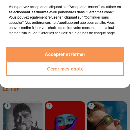
TITRES DIFFUSÉS
Vous pouvez accepter en cliquant sur "Accepter et fermer", ou affiner en
sélectionnant les finalités et/ou partenaires dans "Gérer mes choix".
Vous pouvez également refuser en cliquant sur "Continuer sans
accepter". Vos préférences ne s'appliqueront que pour ce site. Vous
pouvez mettre à jour vos choix, ou retirer votre consentement à tout
0h48
0h48
0h45
0h45
0h42
0h42
moment via le lien "Gérer les cookies" situé en bas de chaque page.
Accepter et fermer
JEANNE MAS
LUCENZO
TAME IMPALA
Gérer mes choix
En Rouge Et Noir
Limoncello
Dracula
LE TOP
1
2
3