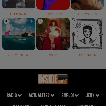
TEDDY SWIMS
TEMPER CITY
ALEX WARREN
4
5
6
JÉRÉMY FREROT
NAÏKA
BRUNO MARS
RADIO
ACTUALITÉS
EMPLOI
JEUX