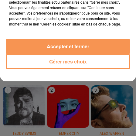
sélectionnant les finalités et/ou partenaires dans "Gérer mes choix".
21h43
21h43
21h39
21h39
21h36
21h36
Vous pouvez également refuser en cliquant sur "Continuer sans
accepter". Vos préférences ne s'appliqueront que pour ce site. Vous
pouvez mettre à jour vos choix, ou retirer votre consentement à tout
moment via le lien "Gérer les cookies" situé en bas de chaque page.
SUZANE
GWEN STEFANI
TIBZ & DEMERO &
Accepter et fermer
Lendemain De Fête
The Sweet Escape
ZAGATA
Take Me Away
Gérer mes choix
LE TOP
1
2
3
TEDDY SWIMS
TEMPER CITY
ALEX WARREN