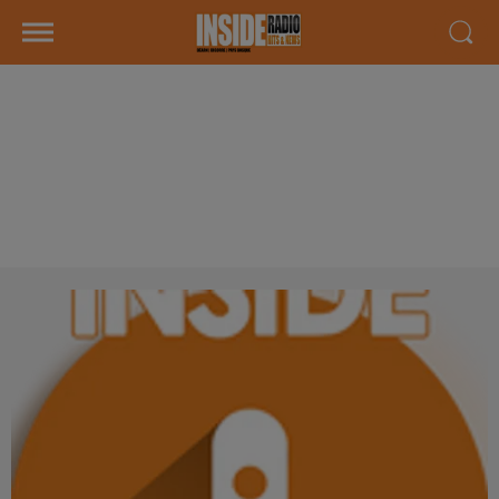
INTERVIEW DE SYLVIE DE LOOK
AFRO CHIC "ASSOCIATION DU
COTÉ DES FEMMES" À PAU, SUR
RADIO INSIDE