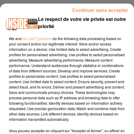
6 mai 2025 - 2 min 21 sec
Continuer sans accepter
INTERVIEW DE SYLVIE DE LOOK AFRO CHIC "ASSOCIATION DU COTÉ
Le respect de votre vie privée est notre
DES FEMMES" À PAU, SUR RADIO INSIDE
priorité
We and
our (447) partners
do the following data processing based on
Site internet :
www.ducotedesfemmes64.fr
your consent and/or our legitimate interest: Store and/or access
information on a device; Use limited data to select advertising; Create
Facebook :
Du Côté Des Femmes 64
profiles for personalised advertising; Use profiles to select personalised
advertising; Measure advertising performance; Measure content
Instagram :
@dcdf64
performance; Understand audiences through statistics or combinations
of data from different sources; Develop and improve services; Create
profiles to personalise content; Use profiles to select personalised
content; Use limited data to select content; Ensure security, prevent and
detect fraud, and fix errors; Deliver and present advertising and content;
Save and communicate privacy choices. These technologies may
process personal data such as IP address and browsing data to offer
following functionalities: Identify devices based on information actively
requested; Use precise geolocation data; Match and combine data from
TITRES DIFFUSÉS
other data sources; Link different devices; Identify devices based on
information transmitted automatically.
Vous pouvez accepter en cliquant sur "Accepter et fermer", ou affiner en