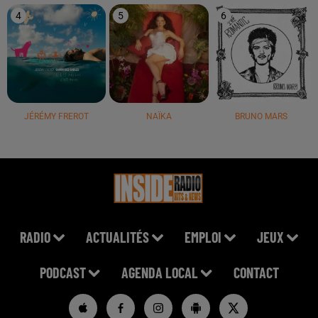
4
5
6
JÉRÉMY FREROT
NAÏKA
BRUNO MARS
RADIO
ACTUALITÉS
EMPLOI
JEUX
PODCAST
AGENDA LOCAL
CONTACT