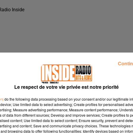
Radio Inside
Contin
Le respect de votre vie privée est notre priorité
ers
do the following data processing based on your consent and/or our legitimate int
device; Use limited data to select advertising; Create profiles for personalised adver
vertising; Measure advertising performance; Measure content performance; Unders
M'MARKET &AGRAVE PAU, SUR RADIO INSIDE !!!
ns of data from different sources; Develop and improve services; Create profiles to 
alised content; Use limited data to select content; Ensure security, prevent and detect
ertising and content; Save and communicate privacy choices. These technologies
'Market à Pau, sur Radio Inside !!!
and browsing data to offer following functionalities: Identify devices based on infor