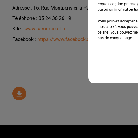
requested; Use precise g
Adresse : 16, Rue Montpensier, à Pau 64000
based on information tra
Téléphone : 05 24 36 26 19
Vous pouvez accepter en 
mes choix". Vous pouvez
Site :
www.sammarket.fr
ce site. Vous pouvez met
bas de chaque page.
Facebook :
https://www.facebook.com/sammarket.fr/