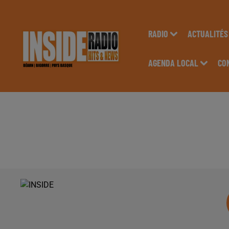
RADIO
ACTUALITÉS
AGENDA LOCAL
CO
INTERVIEW DE SAMU
SAM'MARKET &AGRAV