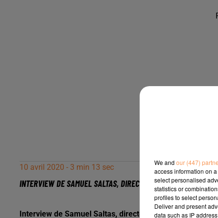
We and
our (447) partn
10 avril 2020 - 3 min 13 sec
access information on a 
select personalised ad
INTERVIEW DE SAMUEL SALTAS, DIRECTEUR DE LA BOUTIQUE SA
statistics or combinatio
profiles to select person
Deliver and present adv
Interview de Samuel Saltas, directeur de la boutique Sam
data such as IP address 