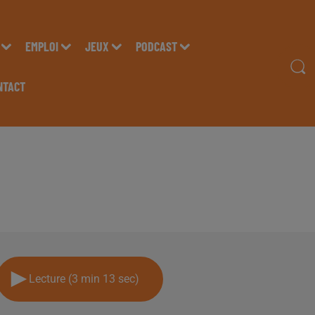
EMPLOI
JEUX
PODCAST
NTACT
EL SALTAS, DIRECTEU
E PAU, SUR RADIO INS
Lecture (3 min 13 sec)