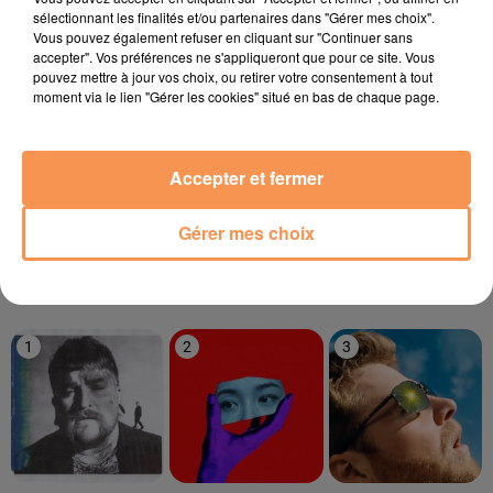
sélectionnant les finalités et/ou partenaires dans "Gérer mes choix".
Vous pouvez également refuser en cliquant sur "Continuer sans
20h12
20h12
20h09
20h09
20h06
20h06
accepter". Vos préférences ne s'appliqueront que pour ce site. Vous
pouvez mettre à jour vos choix, ou retirer votre consentement à tout
moment via le lien "Gérer les cookies" situé en bas de chaque page.
Accepter et fermer
PLAYAHITTY
PONY PONY RUN RUN
MR. BELT ET WEZOL
The Summer Is Magic
Get Away
It's Not Right But It's
Okay
Gérer mes choix
LE TOP
1
2
3