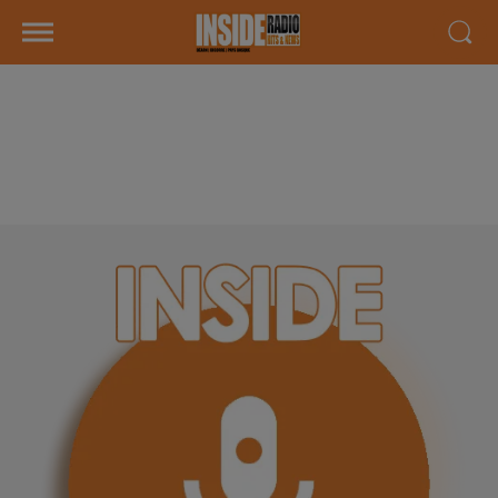
INTERVIEW DE SABRINA "MOVE
BY SAB" À LONS, SUR RADIO
INSIDE