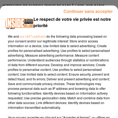
INTERVIEW DE SABRINA "MOVE BY SAB" À LONS, SUR RADIO
Continuer sans accepter
INSIDE
Le respect de votre vie privée est notre
priorité
We and
our (447) partners
do the following data processing based on
Instagram : https://www.instagram.com/movebysab/
your consent and/or our legitimate interest: Store and/or access
information on a device; Use limited data to select advertising; Create
Site internet :
https://reservationcoiffeur.fr/movebysab-
profiles for personalised advertising; Use profiles to select personalised
lons/coiffeur-barbier-conseil-en-image-lons-64140
advertising; Measure advertising performance; Measure content
performance; Understand audiences through statistics or combinations
Tel :
07 82 25 92 59
of data from different sources; Develop and improve services; Create
profiles to personalise content; Use profiles to select personalised
content; Use limited data to select content; Ensure security, prevent and
detect fraud, and fix errors; Deliver and present advertising and content;
Save and communicate privacy choices. These technologies may
process personal data such as IP address and browsing data to offer
following functionalities: Identify devices based on information actively
requested; Use precise geolocation data; Match and combine data from
other data sources; Link different devices; Identify devices based on
TITRES DIFFUSÉS
information transmitted automatically.
Vous pouvez accepter en cliquant sur "Accepter et fermer", ou affiner en