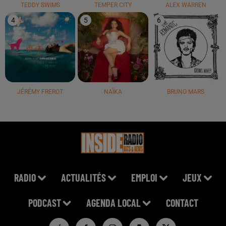
TEDDY SWIMS
TEMPER CITY
ALEX WARREN
4
5
6
JÉRÉMY FREROT
NAÏKA
BRUNO MARS
RADIO
ACTUALITÉS
EMPLOI
JEUX
PODCAST
AGENDA LOCAL
CONTACT