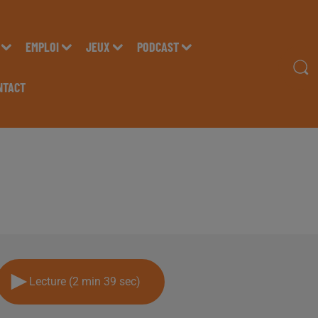
EMPLOI
JEUX
PODCAST
NTACT
INA BOST, DE GLOBAL
!
Lecture (2 min 39 sec)