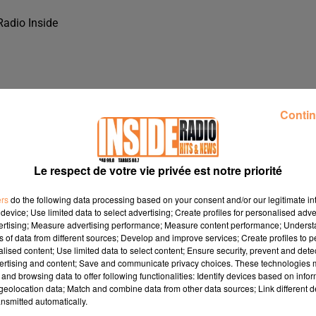
Radio Inside
Contin
Le respect de votre vie privée est notre priorité
ers
do the following data processing based on your consent and/or our legitimate int
device; Use limited data to select advertising; Create profiles for personalised adver
vertising; Measure advertising performance; Measure content performance; Unders
ns of data from different sources; Develop and improve services; Create profiles to 
alised content; Use limited data to select content; Ensure security, prevent and detect
ertising and content; Save and communicate privacy choices. These technologies
ADIO INSIDE !!!
and browsing data to offer following functionalities: Identify devices based on infor
eolocation data; Match and combine data from other data sources; Link different de
nsmitted automatically.
dio Inside !!!