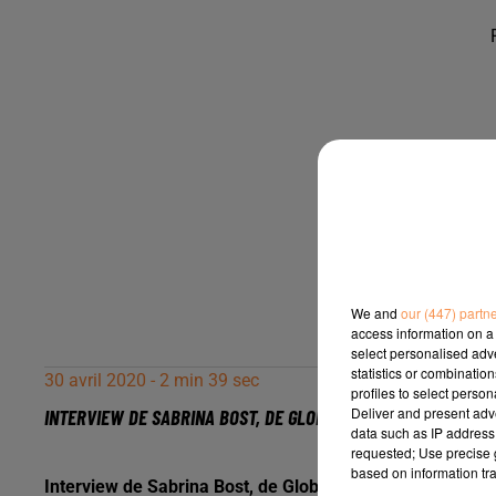
We and
our (447) partn
access information on a 
select personalised ad
statistics or combinatio
30 avril 2020 - 2 min 39 sec
profiles to select person
Deliver and present adv
INTERVIEW DE SABRINA BOST, DE GLOBAL BUREAU À PAU, SUR R
data such as IP address 
requested; Use precise g
based on information tra
Interview de Sabrina Bost, de Global Bureau à Pau, sur Ra