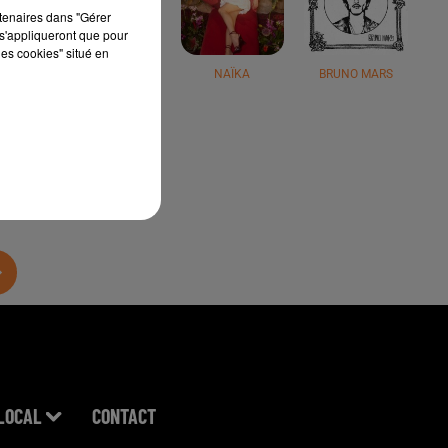
rtenaires dans "Gérer
s'appliqueront que pour
les cookies" situé en
JÉRÉMY FREROT
NAÏKA
BRUNO MARS
LOCAL
CONTACT