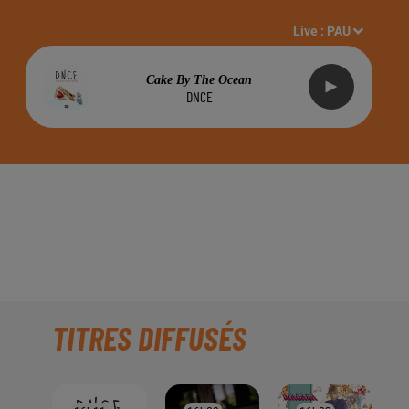
Live :
PAU
Cake By The Ocean
DNCE
 BUREAU À PAU,
TITRES DIFFUSÉS