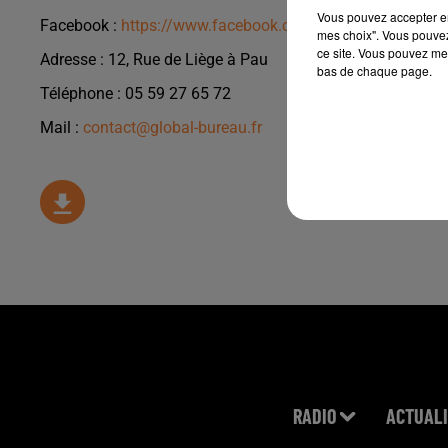
Vous pouvez accepter en 
Facebook :
https://www.facebook.com/GlobalBureau64/
mes choix". Vous pouvez
ce site. Vous pouvez met
Adresse : 12, Rue de Liège à Pau
bas de chaque page.
Téléphone : 05 59 27 65 72
Mail :
contact@global-bureau.fr
RADIO
ACTUALI